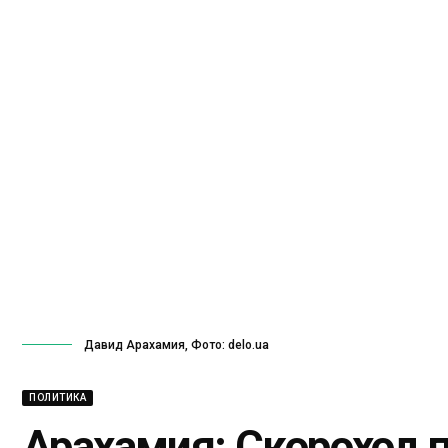
Давид Арахамия, Фото: delo.ua
ПОЛИТИКА
Арахамия: Скороход 