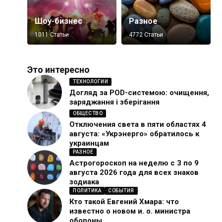
Шоу-бизнес
Разное
1011 Статьи
4772 Статьи
Это интересно
ТЕХНОЛОГИИ
Догляд за POD-системою: очищення,
заряджання і зберігання
ОБЩЕСТВО
Отключения света в пяти областях 4
августа: «Укрэнерго» обратилось к
украинцам
РАЗНОЕ
Астрогороскоп на неделю с 3 по 9
августа 2026 года для всех знаков
зодиака
ПОЛИТИКА
СОБЫТИЯ
Кто такой Евгений Хмара: что
известно о новом и. о. министра
обороны