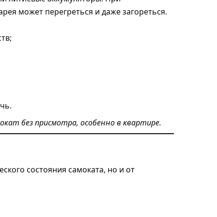
рея может перегреться и даже загореться.
тв;
чь.
кат без присмотра, особенно в квартире.
еского состояния самоката, но и от