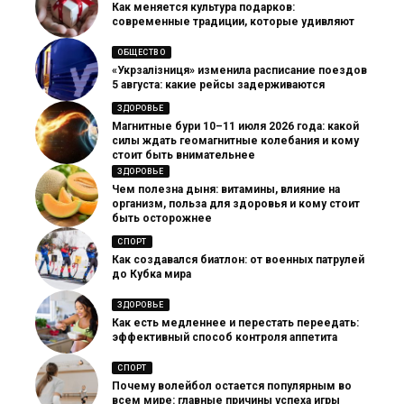
Как меняется культура подарков:
современные традиции, которые удивляют
ОБЩЕСТВО
«Укрзалізниця» изменила расписание поездов
5 августа: какие рейсы задерживаются
ЗДОРОВЬЕ
Магнитные бури 10–11 июля 2026 года: какой
силы ждать геомагнитные колебания и кому
стоит быть внимательнее
ЗДОРОВЬЕ
Чем полезна дыня: витамины, влияние на
организм, польза для здоровья и кому стоит
быть осторожнее
СПОРТ
Как создавался биатлон: от военных патрулей
до Кубка мира
ЗДОРОВЬЕ
Как есть медленнее и перестать переедать:
эффективный способ контроля аппетита
СПОРТ
Почему волейбол остается популярным во
всем мире: главные причины успеха игры