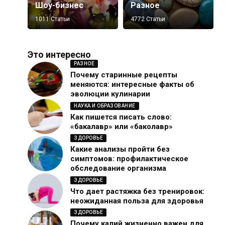
Шоу-бизнес
Разное
1011 Статьи
4772 Статьи
Это интересно
РАЗНОЕ
Почему старинные рецепты
меняются: интересные факты об
эволюции кулинарии
НАУКА И ОБРАЗОВАНИЕ
Как пишется писать слово:
«бакалавр» или «баколавр»
ЗДОРОВЬЕ
Какие анализы пройти без
симптомов: профилактическое
обследование организма
ЗДОРОВЬЕ
Что дает растяжка без тренировок:
неожиданная польза для здоровья
ЗДОРОВЬЕ
Почему калий жизненно важен для