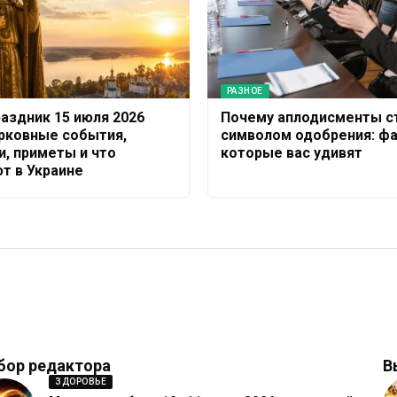
РАЗНОЕ
раздник 15 июля 2026
Почему аплодисменты с
ерковные события,
символом одобрения: фа
и, приметы и что
которые вас удивят
т в Украине
бор редактора
В
ЗДОРОВЬЕ