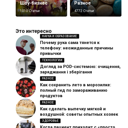
Шоу-бизнес
Разное
1010 Статьи
4772 Статьи
Это интересно
НАУКА И ОБРАЗОВАНИЕ
Почему рука сама тянется к
телефону: неожиданные причины
привычки
ТЕХНОЛОГИИ
Догляд за POD-системою: очищення,
заряджання і зберігання
РАЗНОЕ
Как сохранить лето в морозилке:
полный гид по замораживанию
продуктов
РАЗНОЕ
Как сделать выпечку мягкой и
воздушной: советы опытных хозяек
ЗДОРОВЬЕ
Когда пациент приходит с «просто