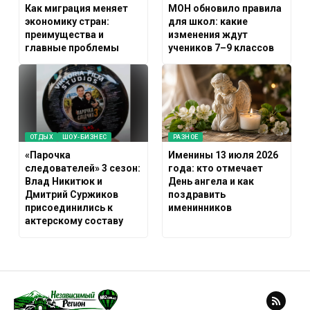
Как миграция меняет
МОН обновило правила
экономику стран:
для школ: какие
преимущества и
изменения ждут
главные проблемы
учеников 7–9 классов
ОТДЫХ
ШОУ-БИЗНЕС
РАЗНОЕ
«Парочка
Именины 13 июля 2026
следователей» 3 сезон:
года: кто отмечает
Влад Никитюк и
День ангела и как
Дмитрий Суржиков
поздравить
присоединились к
именинников
актерскому составу