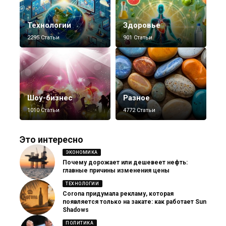
Технологии
Здоровье
2295 Статьи
901 Статьи
Шоу-бизнес
Разное
1010 Статьи
4772 Статьи
Это интересно
ЭКОНОМИКА
Почему дорожает или дешевеет нефть:
главные причины изменения цены
ТЕХНОЛОГИИ
Corona придумала рекламу, которая
появляется только на закате: как работает Sun
Shadows
ПОЛИТИКА