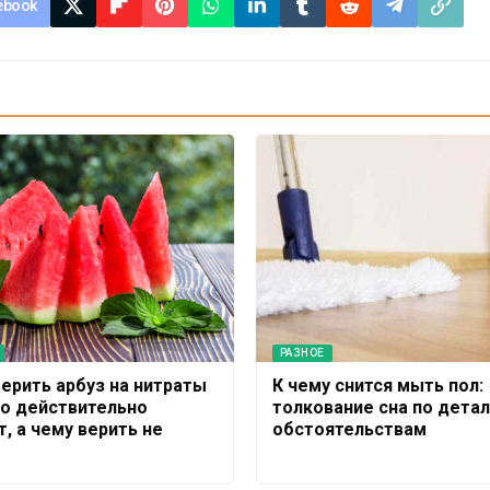
ebook
РАЗНОЕ
верить арбуз на нитраты
К чему снится мыть пол:
то действительно
толкование сна по детал
, а чему верить не
обстоятельствам