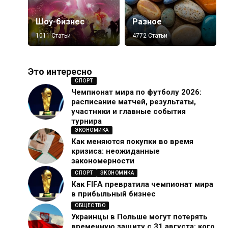
Шоу-бизнес
Разное
1011 Статьи
4772 Статьи
Это интересно
СПОРТ
Чемпионат мира по футболу 2026:
расписание матчей, результаты,
участники и главные события
турнира
ЭКОНОМИКА
Как меняются покупки во время
кризиса: неожиданные
закономерности
СПОРТ
ЭКОНОМИКА
Как FIFA превратила чемпионат мира
в прибыльный бизнес
ОБЩЕСТВО
Украинцы в Польше могут потерять
временную защиту с 31 августа: кого