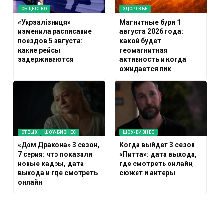
ОБЩЕСТВО
ЗДОРОВЬЕ
«Укрзалізниця»
Магнитные бури 1
изменила расписание
августа 2026 года:
поездов 5 августа:
какой будет
какие рейсы
геомагнитная
задерживаются
активность и когда
ожидается пик
ОТДЫХ
ШОУ-БИЗНЕС
ШОУ-БИЗНЕС
«Дом Дракона» 3 сезон,
Когда выйдет 3 сезон
7 серия: что показали
«Питта»: дата выхода,
новые кадры, дата
где смотреть онлайн,
выхода и где смотреть
сюжет и актеры
онлайн