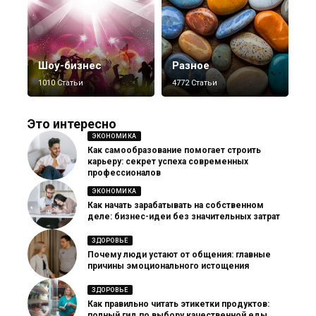
Шоу-бизнес
Разное
1010 Статьи
4772 Статьи
Это интересно
ЭКОНОМИКА
Как самообразование помогает строить
карьеру: секрет успеха современных
профессионалов
ЭКОНОМИКА
Как начать зарабатывать на собственном
деле: бизнес-идеи без значительных затрат
ЗДОРОВЬЕ
Почему люди устают от общения: главные
причины эмоционального истощения
ЗДОРОВЬЕ
Как правильно читать этикетки продуктов:
полный гид по выбору качественной еды