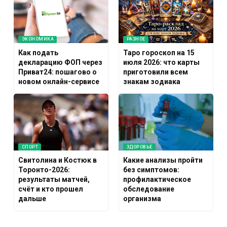
ЭКОНОМИКА
РАЗНОЕ
Как подать
Таро гороскоп на 15
декларацию ФОП через
июля 2026: что карты
Приват24: пошагово о
приготовили всем
новом онлайн-сервисе
знакам зодиака
СПОРТ
ЗДОРОВЬЕ
Свитолина и Костюк в
Какие анализы пройти
Торонто-2026:
без симптомов:
результаты матчей,
профилактическое
счёт и кто прошел
обследование
дальше
организма