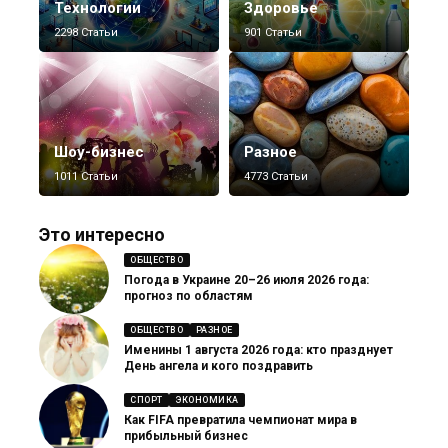
Технологии
Здоровье
2298 Статьи
901 Статьи
Шоу-бизнес
Разное
1011 Статьи
4773 Статьи
Это интересно
ОБЩЕСТВО
Погода в Украине 20–26 июля 2026 года:
прогноз по областям
ОБЩЕСТВО
РАЗНОЕ
Именины 1 августа 2026 года: кто празднует
День ангела и кого поздравить
СПОРТ
ЭКОНОМИКА
Как FIFA превратила чемпионат мира в
прибыльный бизнес