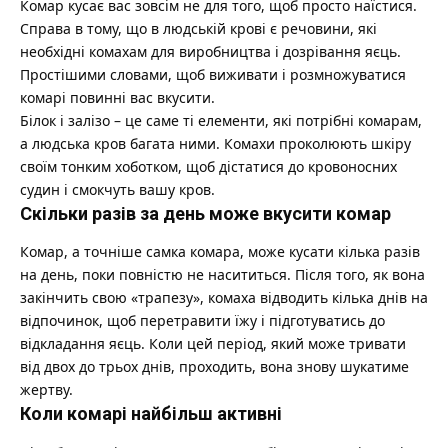
Комар кусає вас зовсім не для того, щоб просто наїстися.
Справа в тому, що в людській крові є речовини, які
необхідні комахам для виробництва і дозрівання яєць.
Простішими словами, щоб виживати і розмножуватися
комарі повинні вас вкусити.
Білок і залізо – це саме ті елементи, які потрібні комарам,
а людська кров багата ними. Комахи проколюють шкіру
своїм тонким хоботком, щоб дістатися до кровоносних
судин і смокчуть вашу кров.
Скільки разів за день може вкусити комар
Комар, а точніше самка комара, може кусати кілька разів
на день, поки повністю не насититься. Після того, як вона
закінчить свою «трапезу», комаха відводить кілька днів на
відпочинок, щоб перетравити їжу і підготуватись до
відкладання яєць. Коли цей період, який може тривати
від двох до трьох днів, проходить, вона знову шукатиме
жертву.
Коли комарі найбільш активні