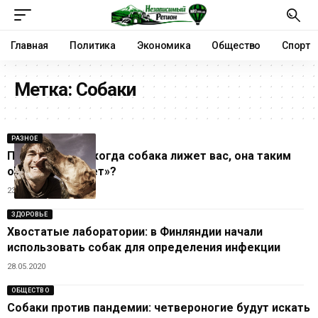
Главная
Политика
Экономика
Общество
Спорт
Метка:
Собаки
РАЗНОЕ
Правда ли, что когда собака лижет вас, она таким
образом «целует»?
23.03.2025
ЗДОРОВЬЕ
Хвостатые лаборатории: в Финляндии начали
использовать собак для определения инфекции
28.05.2020
ОБЩЕСТВО
Собаки против пандемии: четвероногие будут искать