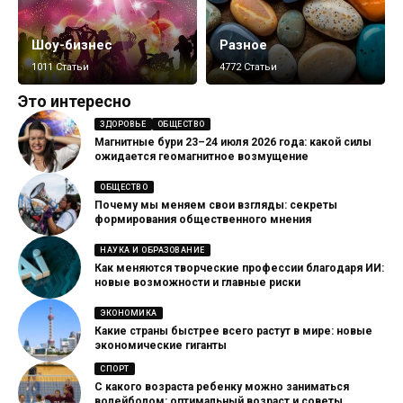
Шоу-бизнес
Разное
1011 Статьи
4772 Статьи
Это интересно
ЗДОРОВЬЕ
ОБЩЕСТВО
Магнитные бури 23–24 июля 2026 года: какой силы
ожидается геомагнитное возмущение
ОБЩЕСТВО
Почему мы меняем свои взгляды: секреты
формирования общественного мнения
НАУКА И ОБРАЗОВАНИЕ
Как меняются творческие профессии благодаря ИИ:
новые возможности и главные риски
ЭКОНОМИКА
Какие страны быстрее всего растут в мире: новые
экономические гиганты
СПОРТ
С какого возраста ребенку можно заниматься
волейболом: оптимальный возраст и советы