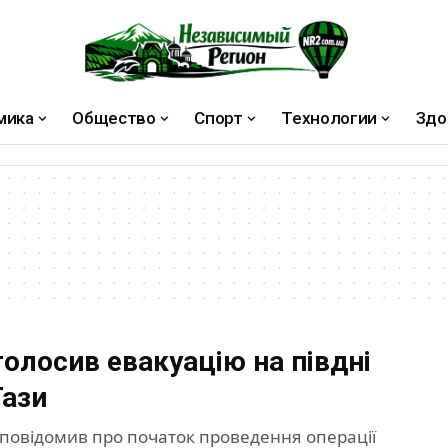
мика
Общество
Спорт
Технологии
Здо
голосив евакуацію на півдні
Гази
повідомив про початок проведення операції