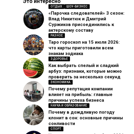
Это интересно
ОТДЫХ
ШОУ-БИЗНЕС
«Парочка следователей» 3 сезон:
Влад Никитюк и Дмитрий
Суржиков присоединились к
актерскому составу
РАЗНОЕ
Таро гороскоп на 15 июля 2026:
что карты приготовили всем
знакам зодиака
ЗДОРОВЬЕ
Как выбрать спелый и сладкий
арбуз: признаки, которые можно
проверить за несколько секунд
ЭКОНОМИКА
Почему репутация компании
влияет на прибыль: главные
причины успеха бизнеса
НАУКА И ОБРАЗОВАНИЕ
Почему в дождливую погоду
клонит в сон: основные причины
сонливости
СПОРТ