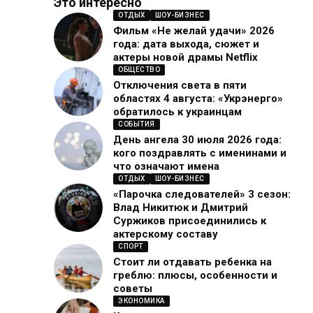
Это интересно
ОТДЫХ
ШОУ-БИЗНЕС
Фильм «Не желай удачи» 2026
года: дата выхода, сюжет и
актеры новой драмы Netflix
ОБЩЕСТВО
Отключения света в пяти
областях 4 августа: «Укрэнерго»
обратилось к украинцам
СОБЫТИЯ
День ангела 30 июля 2026 года:
кого поздравлять с именинами и
что означают имена
ОТДЫХ
ШОУ-БИЗНЕС
«Парочка следователей» 3 сезон:
Влад Никитюк и Дмитрий
Суржиков присоединились к
актерскому составу
СПОРТ
Стоит ли отдавать ребенка на
греблю: плюсы, особенности и
советы
ЭКОНОМИКА