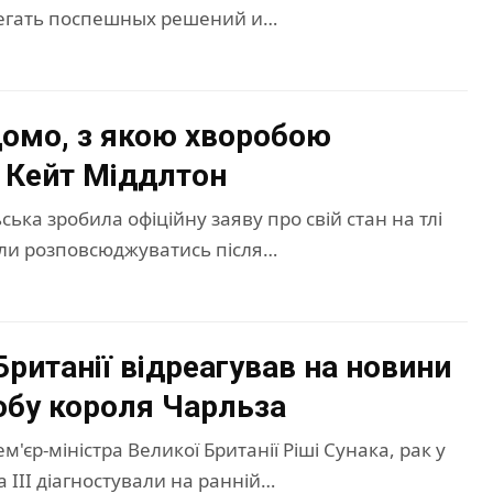
егать поспешных решений и…
домо, з якою хворобою
 Кейт Міддлтон
ька зробила офіційну заяву про свій стан на тлі
али розповсюджуватись після…
Британії відреагував на новини
обу короля Чарльза
м'єр-міністра Великої Британії Ріші Сунака, рак у
 ІІІ діагностували на ранній…