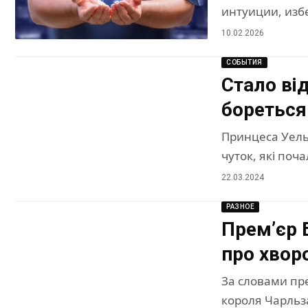
интуиции, изб
10.02.2026
СОБЫТИЯ
Стало ві
бореться
Принцеса Уельс
чуток, які поч
22.03.2024
РАЗНОЕ
Прем’єр 
про хвор
За словами пре
короля Чарльза