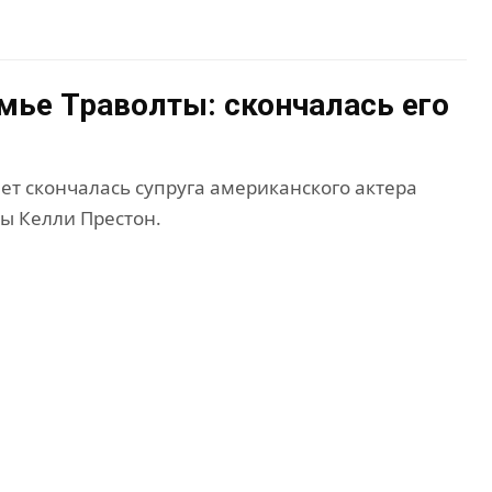
емье Траволты: скончалась его
лет скончалась супруга американского актера
ы Келли Престон.