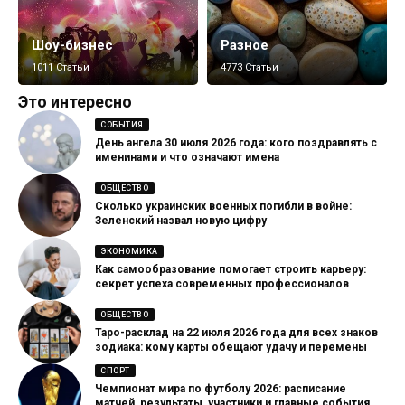
Шоу-бизнес
Разное
1011 Статьи
4773 Статьи
Это интересно
СОБЫТИЯ
День ангела 30 июля 2026 года: кого поздравлять с
именинами и что означают имена
ОБЩЕСТВО
Сколько украинских военных погибли в войне:
Зеленский назвал новую цифру
ЭКОНОМИКА
Как самообразование помогает строить карьеру:
секрет успеха современных профессионалов
ОБЩЕСТВО
Таро-расклад на 22 июля 2026 года для всех знаков
зодиака: кому карты обещают удачу и перемены
СПОРТ
Чемпионат мира по футболу 2026: расписание
матчей, результаты, участники и главные события