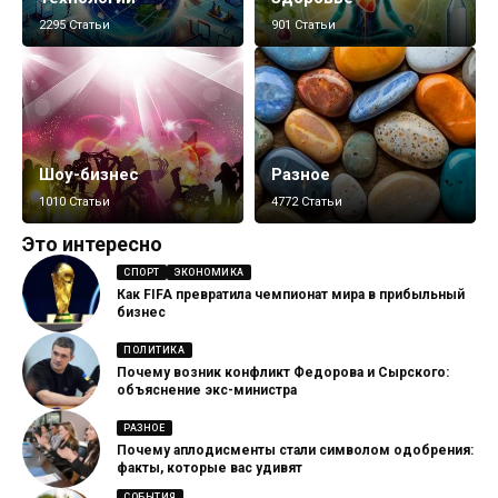
2295 Статьи
901 Статьи
Шоу-бизнес
Разное
1010 Статьи
4772 Статьи
Это интересно
СПОРТ
ЭКОНОМИКА
Как FIFA превратила чемпионат мира в прибыльный
бизнес
ПОЛИТИКА
Почему возник конфликт Федорова и Сырского:
объяснение экс-министра
РАЗНОЕ
Почему аплодисменты стали символом одобрения:
факты, которые вас удивят
СОБЫТИЯ