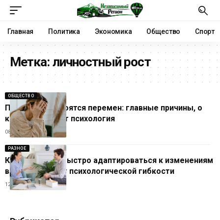
Главная
Политика
Экономика
Общество
Спорт
Метка:
личностный рост
ОБЩЕСТВО
Почему люди боятся перемен: главные причины, о
которых молчит психология
08.07.2026
РАЗНОЕ
Как научиться быстро адаптироваться к изменениям
в жизни: секрет психологической гибкости
12.06.2026