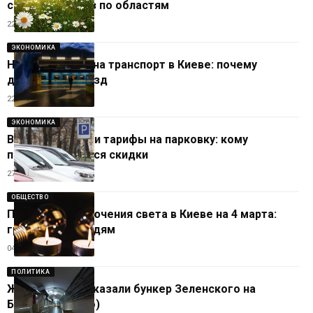
свежий прогноз по областям
22.05.2026
ЭКОНОМИКА
Новые тарифы на транспорт в Киеве: почему
дорожает проезд
22.05.2026
ЭКОНОМИКА
В Киеве выросли тарифы на парковку: кому
предоставляются скидки
27.04.2026
ОБЩЕСТВО
Плановые отключения света в Киеве на 4 марта:
график о очередям
04.03.2026
ПОЛИТИКА
Журналисты показали бункер Зеленского на
Банковой (фото)