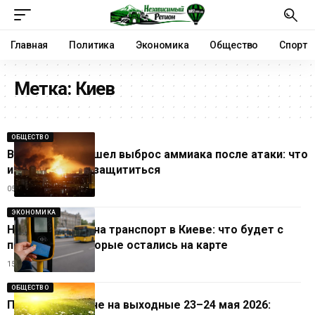
Главная
Политика
Экономика
Общество
Спорт
Метка:
Киев
ОБЩЕСТВО
В Киеве произошел выброс аммиака после атаки: что
известно и как защититься
05.08.2026
ЭКОНОМИКА
Новые тарифы на транспорт в Киеве: что будет с
поездками, которые остались на карте
15.07.2026
ОБЩЕСТВО
Погода в Украине на выходные 23–24 мая 2026: