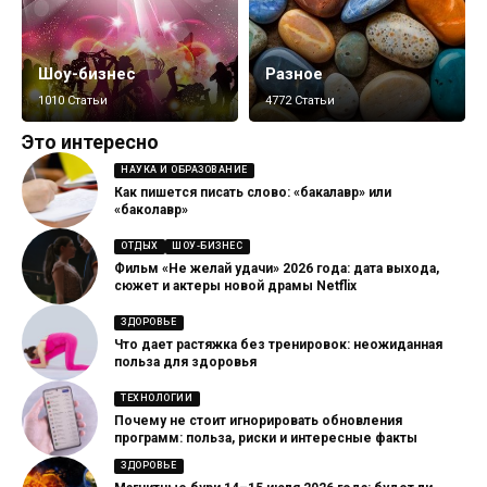
Шоу-бизнес
Разное
1010 Статьи
4772 Статьи
Это интересно
НАУКА И ОБРАЗОВАНИЕ
Как пишется писать слово: «бакалавр» или
«баколавр»
ОТДЫХ
ШОУ-БИЗНЕС
Фильм «Не желай удачи» 2026 года: дата выхода,
сюжет и актеры новой драмы Netflix
ЗДОРОВЬЕ
Что дает растяжка без тренировок: неожиданная
польза для здоровья
ТЕХНОЛОГИИ
Почему не стоит игнорировать обновления
программ: польза, риски и интересные факты
ЗДОРОВЬЕ