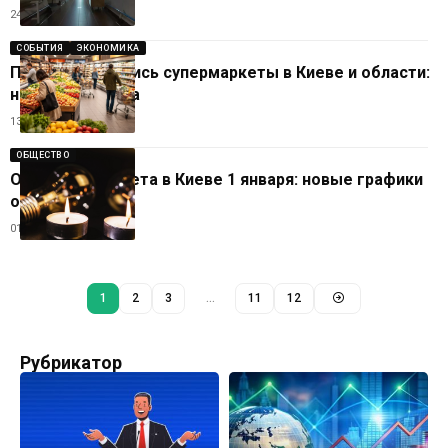
24.02.2026
СОБЫТИЯ
ЭКОНОМИКА
Почему закрылись супермаркеты в Киеве и области:
названа причина
13.01.2026
ОБЩЕСТВО
Отключения света в Киеве 1 января: новые графики
от ДТЭК
01.01.2026
1
2
3
…
11
12
Рубрикатор