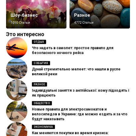
Шоу-бизнес
Разное
1010 Статьи
4772 Статьи
Это интересно
ОТДЫХ
Что надеть в самолет: простое правило для
безопасного ночного рейса
СОБЫТИЯ
Дунай стремительно мелеет: что нашли в русле
великой реки
РАЗНОЕ
Індивідуальні заняття з англійської: кому підходять і
як працюють
ОБЩЕСТВО
Новые правила для электросамокатов и
велосипедов в Украине: где можно ездить и за что
будут наказывать
ЭКОНОМИКА
Как меняются покупки во время кризиса: