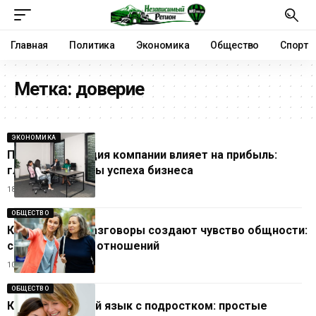
Главная
Политика
Экономика
Общество
Спорт
Метка:
доверие
ЭКОНОМИКА
Почему репутация компании влияет на прибыль:
главные причины успеха бизнеса
18.07.2026
ОБЩЕСТВО
Как обычные разговоры создают чувство общности:
секрет крепких отношений
10.07.2026
ОБЩЕСТВО
Как найти общий язык с подростком: простые