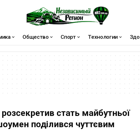
мика
Общество
Спорт
Технологии
Здо
 розсекретив стать майбутньої
шоумен поділився чуттєвим