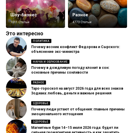
Шоу-бизнес
Разное
1011 Статьи
4773 Статьи
Это интересно
ПОЛИТИКА
Почему возник конфликт Федорова и Сырского:
объяснение экс-министра
НАУКА И ОБРАЗОВАНИЕ
Почему в дождливую погоду клонит в сон:
основные причины сонливости
РАЗНОЕ
Таро-гороскоп на август 2026 года для всех знаков
Зодиака: любовь, деньги и важные решения
ЗДОРОВЬЕ
Почему люди устают от общения: главные причины
эмоционального истощения
ЗДОРОВЬЕ
Магнитные бури 14–15 июля 2026 года: будет ли
сильная геомагнитная активность и как защитить