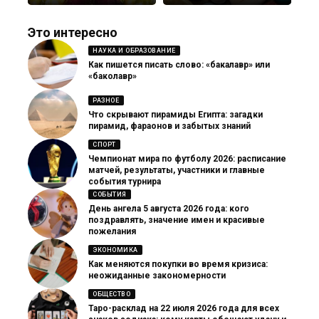
Это интересно
НАУКА И ОБРАЗОВАНИЕ
Как пишется писать слово: «бакалавр» или
«баколавр»
РАЗНОЕ
Что скрывают пирамиды Египта: загадки
пирамид, фараонов и забытых знаний
СПОРТ
Чемпионат мира по футболу 2026: расписание
матчей, результаты, участники и главные
события турнира
СОБЫТИЯ
День ангела 5 августа 2026 года: кого
поздравлять, значение имен и красивые
пожелания
ЭКОНОМИКА
Как меняются покупки во время кризиса:
неожиданные закономерности
ОБЩЕСТВО
Таро-расклад на 22 июля 2026 года для всех