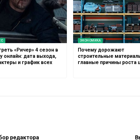
ЕС
ЭКОНОМИКА
треть «Ричер» 4 сезон в
Почему дорожают
у онлайн: дата выхода,
строительные материал
актеры и график всех
главные причины роста 
бор редактора
В