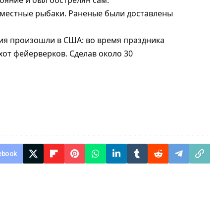
ояние и был обстрелян сам.
местные рыбаки. Раненые были доставлены
тия произошли в США:
во время праздника
хот фейерверков
. Сделав около 30
ebook