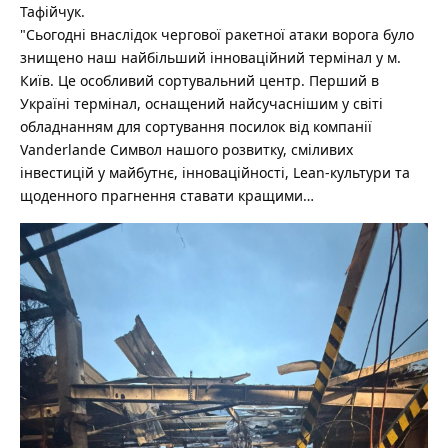
Тафійчук.
"Сьогодні внаслідок чергової ракетної атаки ворога було
знищено наш найбільший інноваційний термінал у м.
Київ. Це особливий сортувальний центр. Перший в
Україні термінал, оснащений найсучаснішим у світі
обладнанням для сортування посилок від компанії
Vanderlande Символ нашого розвитку, сміливих
інвестицій у майбутнє, інноваційності, Lean-культури та
щоденного прагнення ставати кращими…