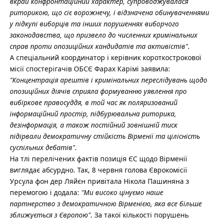
вкрай конфронтаційний характер, супроводжувалася
риторикою, що сіє ворожнечу, і відзначена обинуваченнями
у підкупі виборців та інших порушеннях виборчого
законодавства, що призвело до численних кримінальних
справ проти опозиційних кандидатів та активістів"
.
А спеціальний координатор і керівник короткострокової
місії спостерігачів ОБСЄ Фарах Карімі заявила:
"Концентрація арештів і кримінальних переслідувань щодо
опозиційних діячів сприяла формуванню уявлення про
вибіркове правосуддя, в той час як поляризований
інформаційний простір, підбурювальна риторика,
дезінформація, а також постійний зовнішній тиск
підірвали демократичну стійкість Вірменії та цілісність
суспільних дебатів"
.
На тлі перелічених фактів позиція ЄС щодо Вірменії
виглядає абсурдно. Так, 8 червня голова Єврокомісії
Урсула фон дер Ляйєн привітала Нікола Пашиняна з
перемогою і додала:
"Ми високо цінуємо наше
партнерство з демократичною Вірменією, яка все більше
зближується з Європою"
. За такої кількості порушень