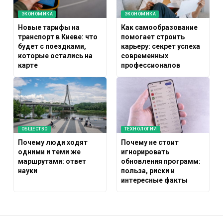
ЭКОНОМИКА
ЭКОНОМИКА
Новые тарифы на
Как самообразование
транспорт в Киеве: что
помогает строить
будет с поездками,
карьеру: секрет успеха
которые остались на
современных
карте
профессионалов
ОБЩЕСТВО
ТЕХНОЛОГИИ
Почему люди ходят
Почему не стоит
одними и теми же
игнорировать
маршрутами: ответ
обновления программ:
науки
польза, риски и
интересные факты