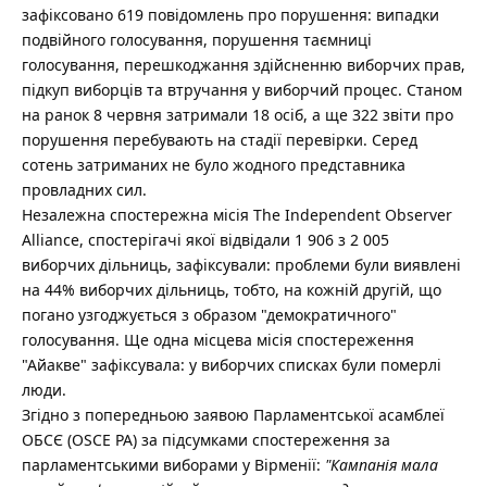
зафіксовано 619 повідомлень про порушення: випадки
подвійного голосування, порушення таємниці
голосування, перешкоджання здійсненню виборчих прав,
підкуп виборців та втручання у виборчий процес. Станом
на ранок 8 червня затримали 18 осіб, а ще 322 звіти про
порушення перебувають на стадії перевірки. Серед
сотень затриманих не було жодного представника
провладних сил.
Незалежна спостережна місія The Independent Observer
Alliance, спостерігачі якої відвідали 1 906 з 2 005
виборчих дільниць, зафіксували: проблеми були виявлені
на 44% виборчих дільниць, тобто, на кожній другій, що
погано узгоджується з образом "демократичного"
голосування. Ще одна місцева місія спостереження
"Айакве" зафіксувала: у виборчих списках були померлі
люди.
Згідно з попередньою заявою Парламентської асамблеї
ОБСЄ (OSCE PA) за підсумками спостереження за
парламентськими виборами у Вірменії:
"Кампанія мала