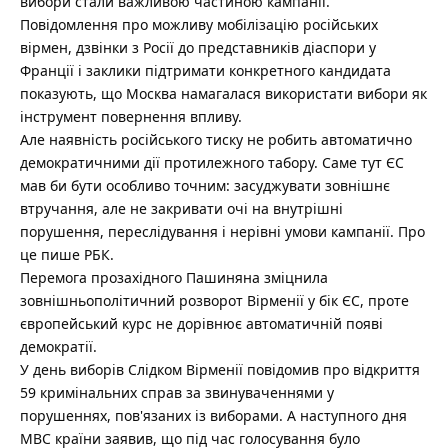
вибори стали важливою частиною кампанії.
Повідомлення про можливу мобілізацію російських
вірмен, дзвінки з Росії до представників діаспори у
Франції і заклики підтримати конкретного кандидата
показують, що Москва намагалася використати вибори як
інструмент повернення впливу.
Але наявність російського тиску не робить автоматично
демократичними дії протилежного табору. Саме тут ЄС
мав би бути особливо точним: засуджувати зовнішнє
втручання, але не закривати очі на внутрішні
порушення, переслідування і нерівні умови кампанії. Про
це пише РБК.
Перемога прозахідного Пашиняна зміцнила
зовнішньополітичний розворот Вірменії у бік ЄС, проте
європейський курс не дорівнює автоматичній появі
демократії.
У день виборів Слідком Вірменії повідомив про відкриття
59 кримінальних справ за звинуваченнями у
порушеннях, пов'язаних із виборами. А наступного дня
МВС країни заявив, що під час голосування було