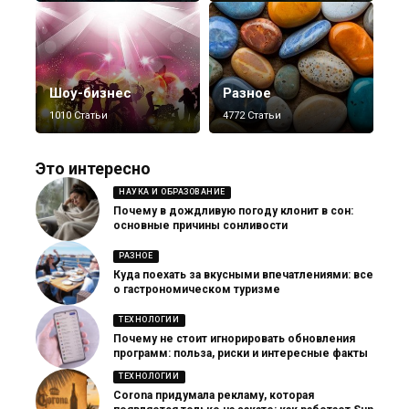
Шоу-бизнес
Разное
1010 Статьи
4772 Статьи
Это интересно
НАУКА И ОБРАЗОВАНИЕ
Почему в дождливую погоду клонит в сон:
основные причины сонливости
РАЗНОЕ
Куда поехать за вкусными впечатлениями: все
о гастрономическом туризме
ТЕХНОЛОГИИ
Почему не стоит игнорировать обновления
программ: польза, риски и интересные факты
ТЕХНОЛОГИИ
Corona придумала рекламу, которая