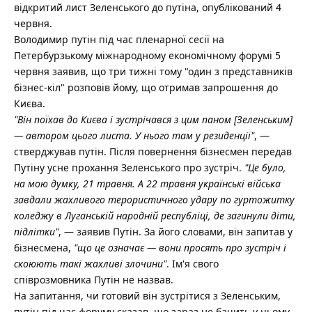
відкритий лист Зеленського до путіна, опублікований 4
червня.
Володимир путін під час пленарної сесії на
Петербурзькому міжнародному економічному форумі 5
червня заявив, що три тижні тому "один з представників
бізнес-кіл" розповів йому, що отримав запрошення до
Києва.
"Він поїхав до Києва і зустрічався з цим паном [Зеленським]
— автором цього листа. У нього там у резиденції"
, —
стверджував путін. Після повернення бізнесмен передав
Путіну усне прохання Зеленського про зустріч.
"Це було,
на мою думку, 21 травня. А 22 травня українські війська
завдали жахливого терористичного удару по гуртожитку
коледжу в Луганській народній республіці, де загинули діти,
підлітки"
, — заявив Путін. За його словами, він запитав у
бізнесмена,
"що це означає — вони просять про зустріч і
скоюють такі жахливі злочини"
. Ім'я свого
співрозмовника Путін не назвав.
На запитання, чи готовий він зустрітися з Зеленським,
путін під час форуму сказав, що зараз не бачить у цьому