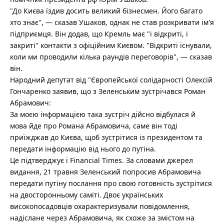
"До Києва їздив досить великий бізнесмен. Його багато
хто знає", — сказав Ушаков, однак не став розкривати ім'я
підприємця. Він додав, що Кремль має "і відкриті, і
закриті" контакти з офіційним Києвом. "Відкриті існували,
коли ми проводили кілька раундів переговорів", — сказав
він.
Народний депутат від "Європейської солідарності Олексій
Гончаренко заявив, що з Зеленським зустрічався Роман
Абрамович:
За моєю інформацією така зустріч дійсно відбулася й
мова йде про Романа Абрамовича, саме він тоді
приїжджав до Києва, щоб зустрітися із президентом та
передати інформацію від нього до путіна.
Це підтверджує і Financial Times. За словами джерел
видання, 21 травня Зеленський попросив Абрамовича
передати путіну послання про свою готовність зустрітися
на двосторонньому саміті. Двоє українських
високопосадовців охарактеризували повідомлення,
надіслане через Абрамовича, як схоже за змістом на