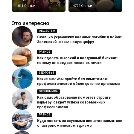
1011 Статьи
4772 Статьи
Это интересно
ОБЩЕСТВО
Сколько украинских военных погибли в войне:
Зеленский назвал новую цифру
РАЗНОЕ
Как сделать высокий и воздушный бисквит:
почему он оседает после выпечки
ЗДОРОВЬЕ
Какие анализы пройти без симптомов:
профилактическое обследование организма
ЭКОНОМИКА
Как самообразование помогает строить
карьеру: секрет успеха современных
профессионалов
РАЗНОЕ
Куда поехать за вкусными впечатлениями: все
о гастрономическом туризме