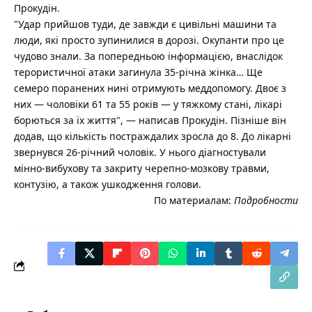
Прокудін.
"Удар прийшов туди, де завжди є цивільні машини та
люди, які просто зупинилися в дорозі. Окупанти про це
чудово знали. За попередньою інформацією, внаслідок
терористичної атаки загинула 35-річна жінка… Ще
семеро поранених нині отримують меддопомогу. Двоє з
них — чоловіки 61 та 55 років — у тяжкому стані, лікарі
борються за їх життя", — написав Прокудін. Пізніше він
додав, що кількість постраждалих зросла до 8. До лікарні
звернувся 26-річний чоловік. У нього діагностували
мінно-вибухову та закриту черепно-мозкову травми,
контузію, а також ушкодження голови.
По материалам:
Подробности