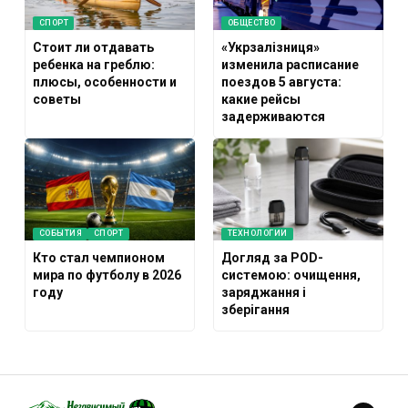
СПОРТ
ОБЩЕСТВО
Стоит ли отдавать
«Укрзалізниця»
ребенка на греблю:
изменила расписание
плюсы, особенности и
поездов 5 августа:
советы
какие рейсы
задерживаются
СОБЫТИЯ
СПОРТ
ТЕХНОЛОГИИ
Кто стал чемпионом
Догляд за POD-
мира по футболу в 2026
системою: очищення,
году
заряджання і
зберігання