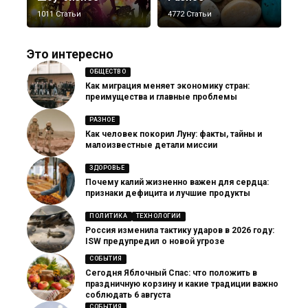
1011 Статьи
4772 Статьи
Это интересно
ОБЩЕСТВО
Как миграция меняет экономику стран:
преимущества и главные проблемы
РАЗНОЕ
Как человек покорил Луну: факты, тайны и
малоизвестные детали миссии
ЗДОРОВЬЕ
Почему калий жизненно важен для сердца:
признаки дефицита и лучшие продукты
ПОЛИТИКА
ТЕХНОЛОГИИ
Россия изменила тактику ударов в 2026 году:
ISW предупредил о новой угрозе
СОБЫТИЯ
Сегодня Яблочный Спас: что положить в
праздничную корзину и какие традиции важно
соблюдать 6 августа
СОБЫТИЯ