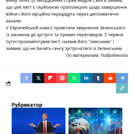
війну. Міністр закордонних справ Андрій Сибіга заявив,
що цей лист є серйозною пропозицією щодо завершення
війни і його офіційно передадуть через дипломатичні
канали.
У Європейській комісії привітали звернення Зеленського
із закликом до зустрічі та прямих переговорів. 5 червня
путін прокоментував лист, назвав його "хамським" і
заявив, що не бачить сенсу зустрічатися із Зеленським.
По материалам:
Подробности
Рубрикатор