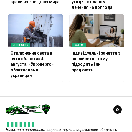
красивые пещеры мира
уходит с планом
лечения на полгода
ОБЩЕСТВО
РАЗНОЕ
Отключения света в
Індивідуальні заняття з
пяти областях 4
англійської: кому
августа: «Укрэнерго»
підходять і як
обратилось к
працюють
украинцам
Новости и аналитика: здоровье, наука и образование, общество,