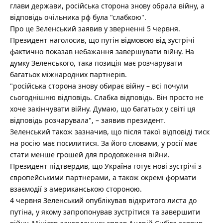
глави держави, російська сторона знову обрала війну, а
відповідь очільника рф була "слабкою".
Про це Зеленський заявив у зверненні 5 червня.
Президент наголосив, що путін відмовою від зустрічі
фактично показав небажання завершувати війну. На
думку Зеленського, така позиція має розчарувати
багатьох міжнародних партнерів.
"російська сторона знову обирає війну – всі почули
сьогоднішню відповідь. Слабка відповідь. Він просто не
хоче закінчувати війну. Думаю, що багатьох у світі ця
відповідь розчарувала", – заявив президент.
Зеленський також зазначив, що після такої відповіді тиск
на росію має посилитися. За його словами, у росії має
стати менше грошей для продовження війни.
Президент підтвердив, що Україна готує нові зустрічі з
європейськими партнерами, а також окремі формати
взаємодії з американською стороною.
4 червня Зеленський опублікував відкритого листа до
путіна, у якому запропонував зустрітися та завершити