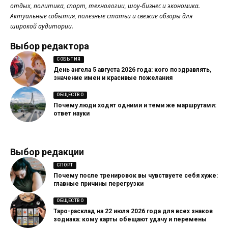
отдых, политика, спорт, технологии, шоу-бизнес и экономика.
Актуальные события, полезные статьи и свежие обзоры для
широкой аудитории.
Выбор редактора
СОБЫТИЯ
День ангела 5 августа 2026 года: кого поздравлять,
значение имен и красивые пожелания
ОБЩЕСТВО
Почему люди ходят одними и теми же маршрутами:
ответ науки
Выбор редакции
СПОРТ
Почему после тренировок вы чувствуете себя хуже:
главные причины перегрузки
ОБЩЕСТВО
Таро-расклад на 22 июля 2026 года для всех знаков
зодиака: кому карты обещают удачу и перемены