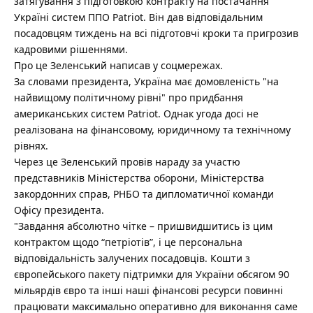
затягування з підготовкою контракту на постачання
Україні систем ППО Patriot.
Він дав відповідальним
посадовцям тиждень на всі підготовчі кроки та пригрозив
кадровими рішеннями.
Про це Зеленський написав у соцмережах.
За словами президента, Україна має домовленість "на
найвищому політичному рівні" про придбання
американських систем Patriot. Однак угода досі не
реалізована на фінансовому, юридичному та технічному
рівнях.
Через це Зеленський провів нараду за участю
представників Міністерства оборони, Міністерства
закордонних справ, РНБО та дипломатичної команди
Офісу президента.
"Завдання абсолютно чітке – пришвидшитись із цим
контрактом щодо “петріотів”, і це персональна
відповідальність залучених посадовців. Кошти з
європейського пакету підтримки для України обсягом 90
мільярдів євро та інші наші фінансові ресурси повинні
працювати максимально оперативно для виконання саме