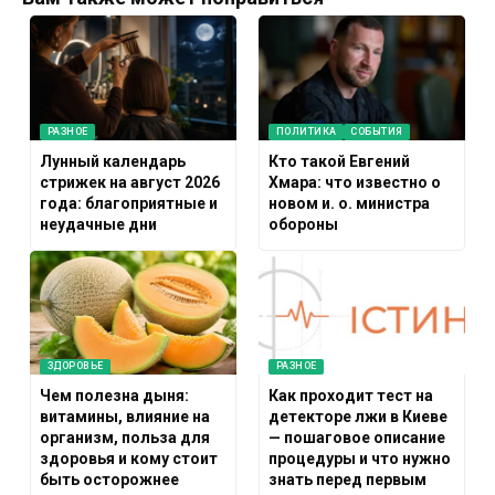
РАЗНОЕ
ПОЛИТИКА
СОБЫТИЯ
Лунный календарь
Кто такой Евгений
стрижек на август 2026
Хмара: что известно о
года: благоприятные и
новом и. о. министра
неудачные дни
обороны
ЗДОРОВЬЕ
РАЗНОЕ
Чем полезна дыня:
Как проходит тест на
витамины, влияние на
детекторе лжи в Киеве
организм, польза для
— пошаговое описание
здоровья и кому стоит
процедуры и что нужно
быть осторожнее
знать перед первым