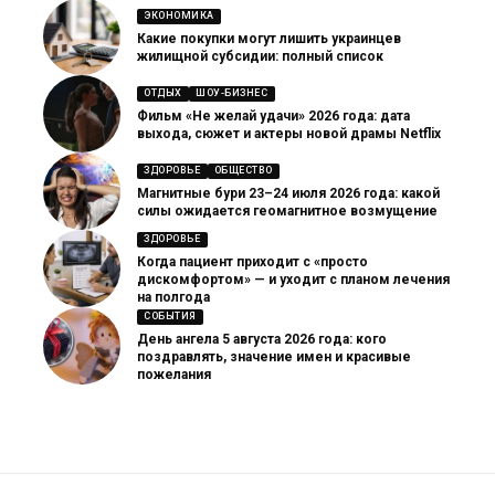
ЭКОНОМИКА
Какие покупки могут лишить украинцев
жилищной субсидии: полный список
ОТДЫХ
ШОУ-БИЗНЕС
Фильм «Не желай удачи» 2026 года: дата
выхода, сюжет и актеры новой драмы Netflix
ЗДОРОВЬЕ
ОБЩЕСТВО
Магнитные бури 23–24 июля 2026 года: какой
силы ожидается геомагнитное возмущение
ЗДОРОВЬЕ
Когда пациент приходит с «просто
дискомфортом» — и уходит с планом лечения
на полгода
СОБЫТИЯ
День ангела 5 августа 2026 года: кого
поздравлять, значение имен и красивые
пожелания