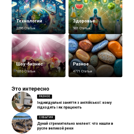
Технологии
Здоровье
2295 Статьи
901 Статьи
Шоу-бизнес
Разное
1010 Статьи
4771 Статьи
Это интересно
РАЗНОЕ
Індивідуальні заняття з англійської: кому
підходять і як працюють
СОБЫТИЯ
Дунай стремительно мелеет: что нашли в
русле великой реки