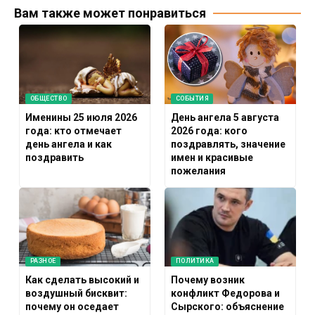
Вам также может понравиться
ОБЩЕСТВО
СОБЫТИЯ
Именины 25 июля 2026
День ангела 5 августа
года: кто отмечает
2026 года: кого
день ангела и как
поздравлять, значение
поздравить
имен и красивые
пожелания
РАЗНОЕ
ПОЛИТИКА
Как сделать высокий и
Почему возник
воздушный бисквит:
конфликт Федорова и
почему он оседает
Сырского: объяснение