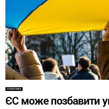
ПОЛИТИКА
ЄС може позбавити ук