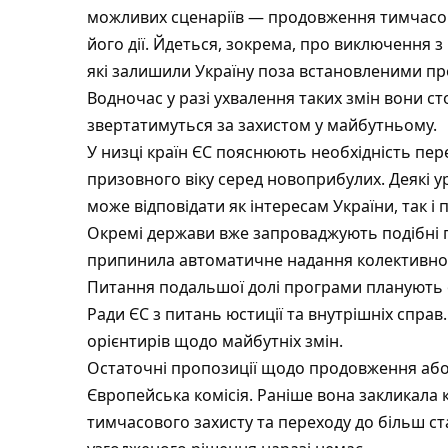
можливих сценаріїв — продовження тимчасо
його дії. Йдеться, зокрема, про виключення з
які залишили Україну поза встановленими п
Водночас у разі ухвалення таких змін вони ст
звертатимуться за захистом у майбутньому.
У низці країн ЄС пояснюють необхідність пер
призовного віку серед новоприбулих. Деякі 
може відповідати як інтересам України, так і
Окремі держави вже запроваджують подібні пі
припинила автоматичне надання колективного
Питання подальшої долі програми планують об
Ради ЄС з питань юстиції та внутрішніх спра
орієнтирів щодо майбутніх змін.
Остаточні пропозиції щодо продовження або
Європейська комісія. Раніше вона закликала 
тимчасового захисту та переходу до більш ст