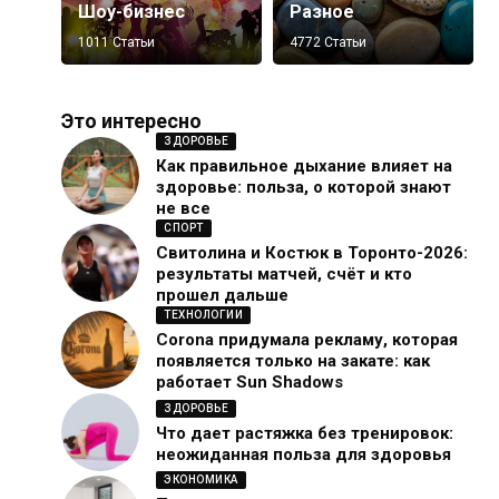
Шоу-бизнес
Разное
1011 Статьи
4772 Статьи
Это интересно
ЗДОРОВЬЕ
Как правильное дыхание влияет на
здоровье: польза, о которой знают
не все
СПОРТ
Свитолина и Костюк в Торонто-2026:
результаты матчей, счёт и кто
прошел дальше
ТЕХНОЛОГИИ
Corona придумала рекламу, которая
появляется только на закате: как
работает Sun Shadows
ЗДОРОВЬЕ
Что дает растяжка без тренировок:
неожиданная польза для здоровья
ЭКОНОМИКА