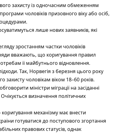
вого захисту із одночасним обмеженням
 програми чоловіків призовного віку або осіб,
роцедурами.
осуватимуться лише нових заявників, які
егляду зростанням частки чоловіків
уряди вважають, що коригування правил
 потребам її майбутнього відновлення.
дходи. Так, Норвегія з березня цього року
 захисту чоловікам віком 18–60 років.
говорити міністри міграції на засіданні
в. Очікується визначення політичних
 коригування механізму має внести
країни готуватися до поступового згортання
абільних правових статусів, однак