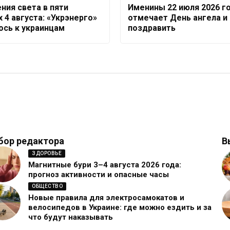
ния света в пяти
Именины 22 июля 2026 го
 4 августа: «Укрэнерго»
отмечает День ангела и 
ось к украинцам
поздравить
бор редактора
В
ЗДОРОВЬЕ
Магнитные бури 3–4 августа 2026 года:
прогноз активности и опасные часы
ОБЩЕСТВО
Новые правила для электросамокатов и
велосипедов в Украине: где можно ездить и за
что будут наказывать