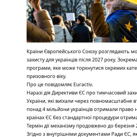
Країни Європейського Союзу розглядають мо
захисту для українців після 2027 року.
Зокрема
програми, яке може торкнутися окремих катег
призовного віку.
Про це повідомляє Euractiv.
Наразі дія Директиви ЄС про тимчасовий зах
України, які виїхали через повномасштабне вт
понад 4 мільйони українців отримали право
країнах ЄС без стандартної процедури отрим
Термін дії механізму продовжено до березня 
Згідно з внутрішніми документами Ради ЄС, я