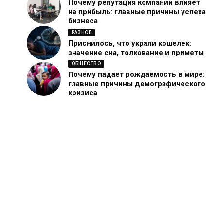
Почему репутация компании влияет
на прибыль: главные причины успеха
бизнеса
РАЗНОЕ
Приснилось, что украли кошелек:
значение сна, толкование и приметы
ОБЩЕСТВО
Почему падает рождаемость в мире:
главные причины демографического
кризиса