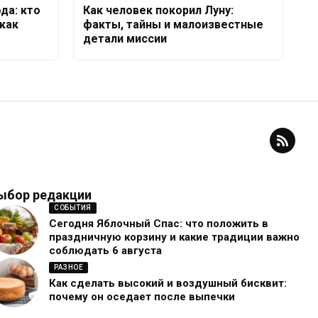
да: кто
Как человек покорил Луну:
как
факты, тайны и малоизвестные
детали миссии
ыбор редакции
СОБЫТИЯ
Сегодня Яблочный Спас: что положить в
праздничную корзину и какие традиции важно
соблюдать 6 августа
РАЗНОЕ
Как сделать высокий и воздушный бисквит:
почему он оседает после выпечки