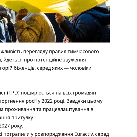
жливість перегляду правил тимчасового
, йдеться про потенційне звуження
орій біженців, серед яких — чоловіки
ист (TPD) поширюється на всіх громадян
оргнення росії у 2022 році. Завдяки цьому
 на проживання та працевлаштування в
ання притулку.
2027 року.
кі потрапили у розпорядження Euractiv, серед