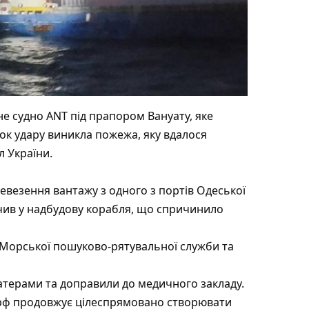
е судно ANT під прапором Вануату, яке
ок удару виникла пожежа, яку вдалося
л України.
евезення вантажу з одного з портів Одеської
учив у надбудову корабля, що спричинило
 Морської пошуково-рятувальної служби та
атерами та доправили до медичного закладу.
«рф продовжує цілеспрямовано створювати