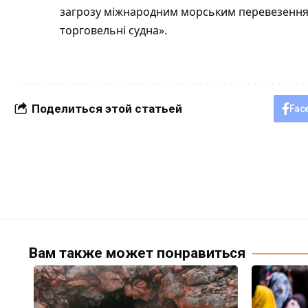
загрозу міжнародним морським перевезенням
торговельні судна».
Поделиться этой статьей
Fac
Вам также может понравиться