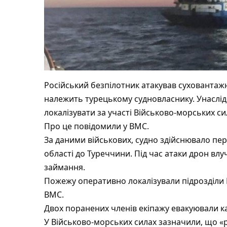
Російський безпілотник атакував суховантажн
належить турецькому судновласнику.
Унаслід
локалізувати за участі Військово-морських си
Про це повідомили у ВМС.
За даними військових, судно здійснювало пер
області до Туреччини. Під час атаки дрон вл
займання.
Пожежу оперативно локалізували підрозділи
ВМС.
Двох поранених членів екіпажу евакуювали к
У Військово-морських силах зазначили, що 