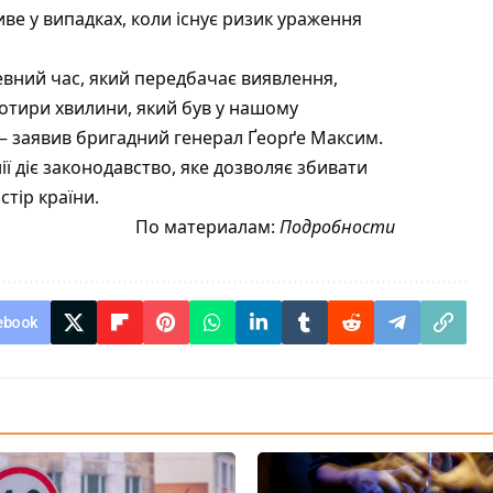
ве у випадках, коли існує ризик ураження
певний час, який передбачає виявлення,
чотири хвилини, який був у нашому
— заявив бригадний генерал Ґеорґе Максим.
ї діє законодавство, яке дозволяє збивати
тір країни.
По материалам:
Подробности
ebook