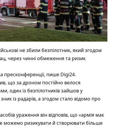
ійськові не збили безпілотник, який згодом
лац, через чинні обмеження та ризик
а пресконференції, пише Digi24.
ив, що за дроном постійно велося
ми, один із безпілотників зайшов у
 зник із радарів, а згодом стало відомо про
собів ураження він відповів, що «армія має
 не можемо ризикувати й створювати більше