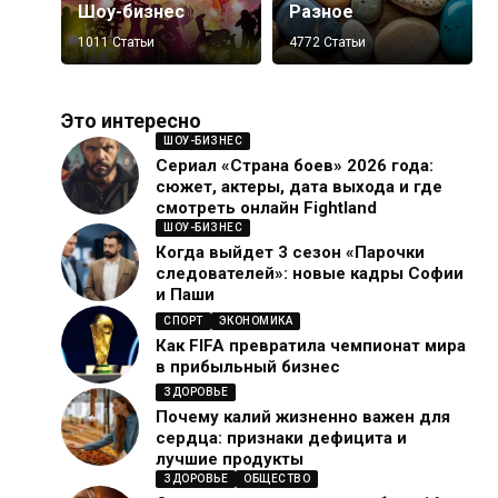
Шоу-бизнес
Разное
1011 Статьи
4772 Статьи
Это интересно
ШОУ-БИЗНЕС
Сериал «Страна боев» 2026 года:
сюжет, актеры, дата выхода и где
смотреть онлайн Fightland
ШОУ-БИЗНЕС
Когда выйдет 3 сезон «Парочки
следователей»: новые кадры Софии
и Паши
СПОРТ
ЭКОНОМИКА
Как FIFA превратила чемпионат мира
в прибыльный бизнес
ЗДОРОВЬЕ
Почему калий жизненно важен для
сердца: признаки дефицита и
лучшие продукты
ЗДОРОВЬЕ
ОБЩЕСТВО