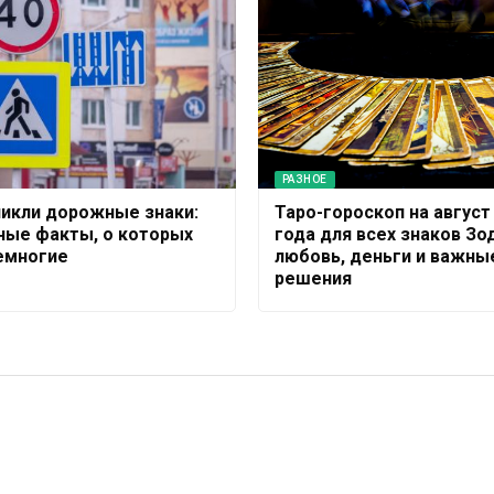
РАЗНОЕ
никли дорожные знаки:
Таро-гороскоп на август
ные факты, о которых
года для всех знаков Зо
емногие
любовь, деньги и важны
решения