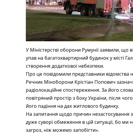
У Міністерстві оборони Румунії заявили, що в
упав на багатоквартирний будинок у місті Га
створення додаткової небезпеки.
Про це повідомили представники відомства н
Речник Міноборони Крістіан Попович зазнач
радіолокаційне спостереження. За його слова
повітряний простір з боку України, після чого
його падіння на дах житлового будинку.
На запитання щодо причин незастосування за
дуже суворі обмеження в цій ситуації, бо ми
загроз, ніж можемо запобігти».