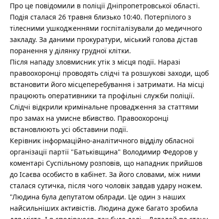
Про це повідомили в поліції Дніпропетровської області.
Подія сталася 26 травня близько 10:40. Потерпілого з
тілесними ушкодженнями госпіталізували до медичного
закладу. За даними прокуратури, міський голова дістав
поранення у ділянку грудної клітки.
Після нападу зловмисник утік з місця події. Наразі
правоохоронці проводять слідчі та розшукові заходи, щоб
встановити його місцеперебування і затримати. На місці
працюють оперативники та профільні служби поліції.
Слідчі відкрили кримінальне провадження за статтями
про замах на умисне вбивство. Правоохоронці
встановлюють усі обставини події.
Керівник інформаційно-аналітичного відділу обласної
організації партії "Батьківщина" Володимир Федоров у
коментарі Суспільному розповів, що нападник прийшов
до Ісаєва особисто в кабінет. За його словами, між ними
сталася сутичка, після чого чоловік завдав удару ножем.
"Людина була депутатом облради. Це один з наших
найсильніших активістів. Людина дуже багато зробила