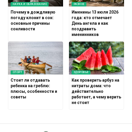
НАУКА И ОБРАЗОВАНИЕ
РАЗНОЕ
Почему в дождливую
Именины 13 июля 2026
погоду клонит в сон:
года: кто отмечает
основные причины
День ангела и как
сонливости
поздравить
именинников
СПОРТ
ЗДОРОВЬЕ
Стоит ли отдавать
Как проверить арбуз на
ребенка на греблю:
нитраты дома: что
плюсы, особенности и
действительно
советы
работает, а чему верить
не стоит