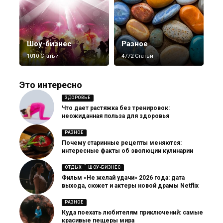
Шоу-бизнес
Разное
1010 Статьи
4772 Статьи
Это интересно
ЗДОРОВЬЕ
Что дает растяжка без тренировок:
неожиданная польза для здоровья
РАЗНОЕ
Почему старинные рецепты меняются:
интересные факты об эволюции кулинарии
ОТДЫХ
ШОУ-БИЗНЕС
Фильм «Не желай удачи» 2026 года: дата
выхода, сюжет и актеры новой драмы Netflix
РАЗНОЕ
Куда поехать любителям приключений: самые
красивые пещеры мира