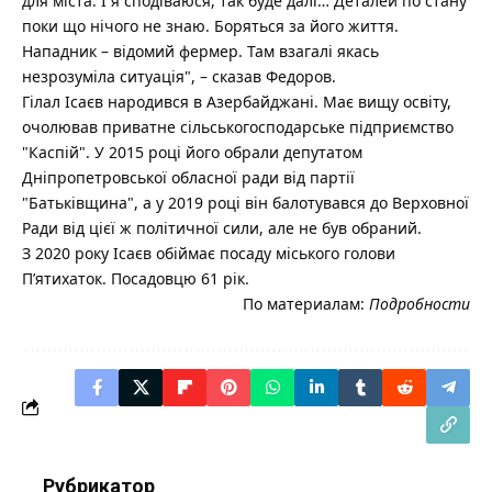
для міста. І я сподіваюся, так буде далі… Деталей по стану
поки що нічого не знаю. Боряться за його життя.
Нападник – відомий фермер. Там взагалі якась
незрозуміла ситуація", – сказав Федоров.
Гілал Ісаєв народився в Азербайджані. Має вищу освіту,
очолював приватне сільськогосподарське підприємство
"Каспій". У 2015 році його обрали депутатом
Дніпропетровської обласної ради від партії
"Батьківщина", а у 2019 році він балотувався до Верховної
Ради від цієї ж політичної сили, але не був обраний.
З 2020 року Ісаєв обіймає посаду міського голови
П’ятихаток. Посадовцю 61 рік.
По материалам:
Подробности
Рубрикатор