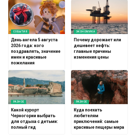
СОБЫТИЯ
ЭКОНОМИКА
День ангела 5 августа
Почему дорожает или
2026 года: кого
дешевеет нефть:
поздравлять, значение
главные причины
имен и красивые
изменения цены
пожелания
РАЗНОЕ
РАЗНОЕ
Какой курорт
Куда поехать
Черногории выбрать
любителям
для отдыха с детьми:
приключений: самые
полный гид
красивые пещеры мира