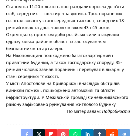
Станом на 11:20 кількість постраждалих зросла до п’яти
осіб, серед них — шестирічна дитина. Троє поранених
госпіталізовані у стані середньої тяжкості, серед них 18-
річний юнак та двоє чоловіків віком 43 і 45 років.
Окрім цього, протягом доби російські сили атакували
одразу кілька районів області із застосуванням
безпілотників та артилерії.
На Нікопольщині пошкоджено багатоквартирний і
приватний будинки, а також господарську споруду. 35-
річний чоловік зазнав поранень і перебуває в лікарні у
стані середньої тяжкості.
У місті Апостолове на Криворіжжі внаслідок обстрілів
виникли пожежі, пошкоджено автомобілі та об’єкти
інфраструктури. У Межівській громаді Синельниківського
району зафіксовано руйнування житлового будинку.
По материалам:
Подробности