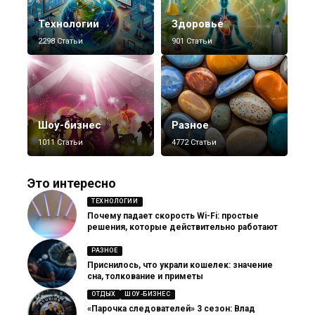
Технологии
Здоровье
2298 Статьи
901 Статьи
Шоу-бизнес
Разное
1011 Статьи
4772 Статьи
Это интересно
ТЕХНОЛОГИИ
Почему падает скорость Wi-Fi: простые
решения, которые действительно работают
РАЗНОЕ
Приснилось, что украли кошелек: значение
сна, толкование и приметы
ОТДЫХ
ШОУ-БИЗНЕС
«Парочка следователей» 3 сезон: Влад