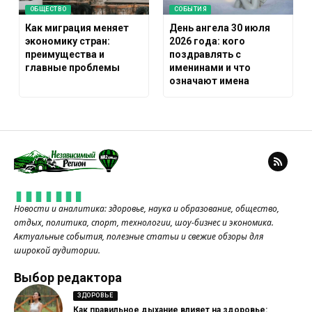
ОБЩЕСТВО
СОБЫТИЯ
Как миграция меняет
День ангела 30 июля
экономику стран:
2026 года: кого
преимущества и
поздравлять с
главные проблемы
именинами и что
означают имена
Новости и аналитика: здоровье, наука и образование, общество,
отдых, политика, спорт, технологии, шоу-бизнес и экономика.
Актуальные события, полезные статьи и свежие обзоры для
широкой аудитории.
Выбор редактора
ЗДОРОВЬЕ
Как правильное дыхание влияет на здоровье: