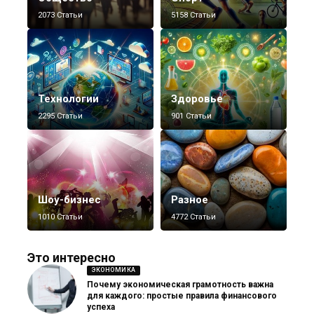
2073 Статьи
5158 Статьи
Технологии
Здоровье
2295 Статьи
901 Статьи
Шоу-бизнес
Разное
1010 Статьи
4772 Статьи
Это интересно
ЭКОНОМИКА
Почему экономическая грамотность важна
для каждого: простые правила финансового
успеха