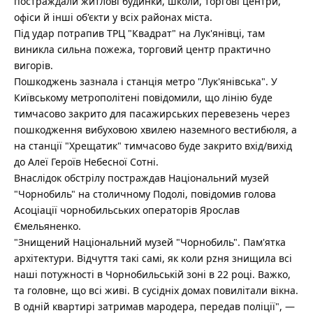
постраждали житлові будинки, школи, торгові центри,
офіси й інші об'єкти у всіх районах міста.
Під удар потрапив ТРЦ "Квадрат" на Лук'янівці, там
виникла сильна пожежа, торговий центр практично
вигорів.
Пошкоджень зазнала і станція метро "Лук'янівська". У
Київському метрополітені повідомили, що лінію буде
тимчасово закрито для пасажирських перевезень через
пошкодження вибуховою хвилею наземного вестибюля, а
на станції "Хрещатик" тимчасово буде закрито вхід/вихід
до Алеї Героїв Небесної Сотні.
Внаслідок обстрілу постраждав Національний музей
"Чорнобиль" на столичному Подолі, повідомив голова
Асоціації чорнобильських операторів Ярослав
Ємельяненко.
"Знищений Національний музей "Чорнобиль". Пам'ятка
архітектури. Відчуття такі самі, як коли рzня знищила всі
наші потужності в Чорнобильській зоні в 22 році. Важко,
та головне, що всі живі. В сусідніх домах повилітали вікна.
В одній квартирі затримав мародера, передав поліції", —