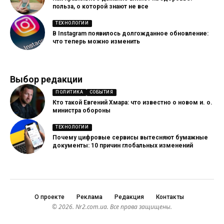
польза, о которой знают не все
ТЕХНОЛОГИИ
В Instagram появилось долгожданное обновление:
что теперь можно изменить
Выбор редакции
ПОЛИТИКА
СОБЫТИЯ
Кто такой Евгений Хмара: что известно о новом и. о.
министра обороны
ТЕХНОЛОГИИ
Почему цифровые сервисы вытесняют бумажные
документы: 10 причин глобальных изменений
О проекте
Реклама
Редакция
Контакты
© 2026. Nr2.com.ua. Все права защищены.