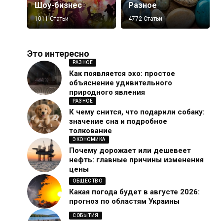
Шоу-бизнес
Разное
1011 Статьи
4772 Статьи
Это интересно
РАЗНОЕ
Как появляется эхо: простое
объяснение удивительного
природного явления
РАЗНОЕ
К чему снится, что подарили собаку:
значение сна и подробное
толкование
ЭКОНОМИКА
Почему дорожает или дешевеет
нефть: главные причины изменения
цены
ОБЩЕСТВО
Какая погода будет в августе 2026:
прогноз по областям Украины
СОБЫТИЯ