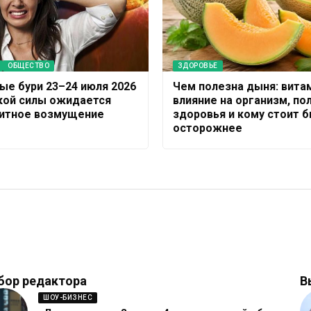
ОБЩЕСТВО
ЗДОРОВЬЕ
ые бури 23–24 июля 2026
Чем полезна дыня: вита
акой силы ожидается
влияние на организм, по
итное возмущение
здоровья и кому стоит 
осторожнее
бор редактора
В
ШОУ-БИЗНЕС