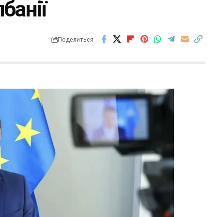
банії
Поделиться