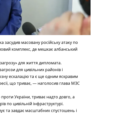
жа засудив масовану російську атаку по
итловий комплекс, де мешкає албанський
 загрозу» для життя дипломата.
агрози для цивільних районів і
зну ескалацію та є ще одним яскравим
ресії, що триває, — наголосив глава МЗС
 проти України, триває надто довго, а
ів по цивільній інфраструктурі.
нує та завдає масштабних спустошень і