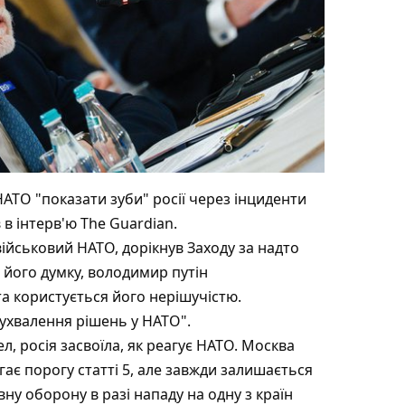
НАТО "показати зуби" росії через інциденти
 в інтерв'ю The Guardian.
ійськовий НАТО, дорікнув Заходу за надто
а його думку, володимир путін
а користується його нерішучістю. ​
 ухвалення рішень у НАТО".
л, росія засвоїла, як реагує НАТО. Москва
ає порогу статті 5, але завжди залишається
ну оборону в разі нападу на одну з країн