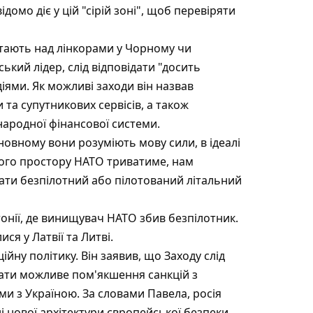
домо діє у цій "сірій зоні", щоб перевіряти
літають над лінкорами у Чорному чи
ький лідер, слід відповідати "досить
ями. Як можливі заходи він назвав
 та супутникових сервісів, а також
народної фінансової системи.
сновному вони розуміють мову сили, в ідеалі
ного простору НАТО триватиме, нам
вати безпілотний або пілотований літальний
онії, де винищувач НАТО збив безпілотник.
ся у Латвії та Литві.
йну політику. Він заявив, що Заходу слід
зати можливе пом'якшення санкцій з
 з Україною. За словами Павела, росія
ні нової архітектури європейської безпеки,