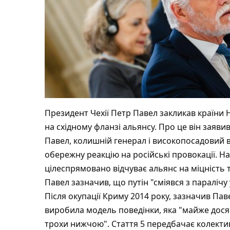
Президент Чехії Петр Павел закликав країни 
на східному фланзі альянсу. Про це він заявив
Павел, колишній генерал і високопосадовий в
обережну реакцію на російські провокації. Н
цілеспрямовано відчуває альянс на міцність т
Павел зазначив, що путін "сміявся з паралічу
Після окупації Криму 2014 року, зазначив Паве
виробила модель поведінки, яка "майже досяг
трохи нижчою". Стаття 5 передбачає колектив