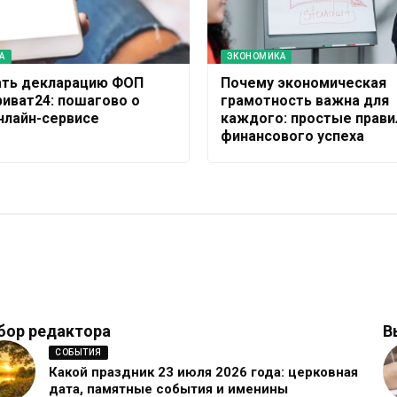
А
ЭКОНОМИКА
ать декларацию ФОП
Почему экономическая
риват24: пошагово о
грамотность важна для
нлайн-сервисе
каждого: простые прави
финансового успеха
бор редактора
В
СОБЫТИЯ
Какой праздник 23 июля 2026 года: церковная
дата, памятные события и именины