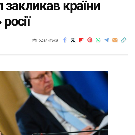
л закликав країни
росії
Поделиться