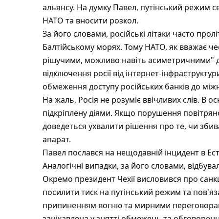
альянсу. На думку Павел, путінський режим сві
НАТО та вносити розкол.
За його словами, російські літаки часто про
Балтійському морях. Тому НАТО, як вважає чес
рішучими, можливо навіть асиметричними" ді
відключення росії від інтернет-інфраструктури
обмеження доступу російських банків до між
На жаль, Росія не розуміє ввічливих слів. В о
підкріплену діями. Якщо порушення повітря
доведеться ухвалити рішення про те, чи зби
апарат.
Павел послався на нещодавній інцидент в Ест
Аналогічні випадки, за його словами, відбували
Окремо президент Чехії висловився про санкці
посилити тиск на путінський режим та пов'я
припиненням вогню та мирними переговорами
зацікавлена ​​у знятті обмежень та обговорен