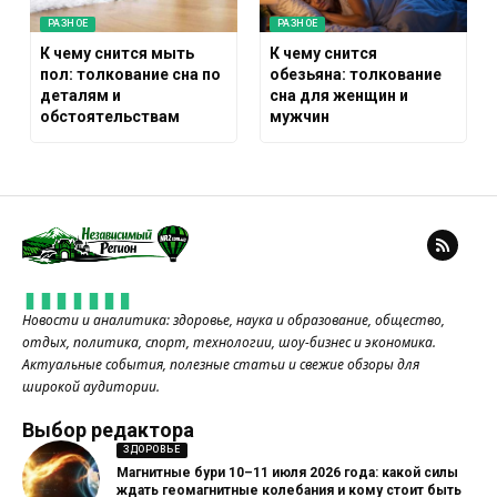
РАЗНОЕ
РАЗНОЕ
К чему снится мыть
К чему снится
пол: толкование сна по
обезьяна: толкование
деталям и
сна для женщин и
обстоятельствам
мужчин
Новости и аналитика: здоровье, наука и образование, общество,
отдых, политика, спорт, технологии, шоу-бизнес и экономика.
Актуальные события, полезные статьи и свежие обзоры для
широкой аудитории.
Выбор редактора
ЗДОРОВЬЕ
Магнитные бури 10–11 июля 2026 года: какой силы
ждать геомагнитные колебания и кому стоит быть