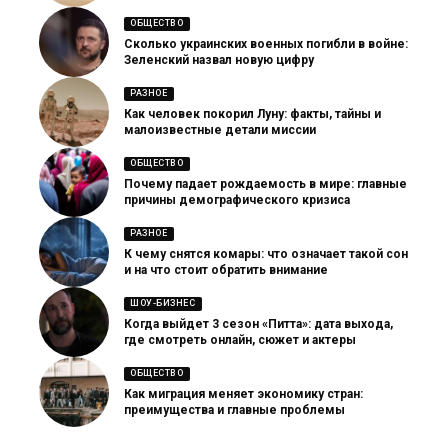
ОБЩЕСТВО
Сколько украинских военных погибли в войне:
Зеленский назвал новую цифру
РАЗНОЕ
Как человек покорил Луну: факты, тайны и
малоизвестные детали миссии
ОБЩЕСТВО
Почему падает рождаемость в мире: главные
причины демографического кризиса
РАЗНОЕ
К чему снятся комары: что означает такой сон
и на что стоит обратить внимание
ШОУ-БИЗНЕС
Когда выйдет 3 сезон «Питта»: дата выхода,
где смотреть онлайн, сюжет и актеры
ОБЩЕСТВО
Как миграция меняет экономику стран:
преимущества и главные проблемы