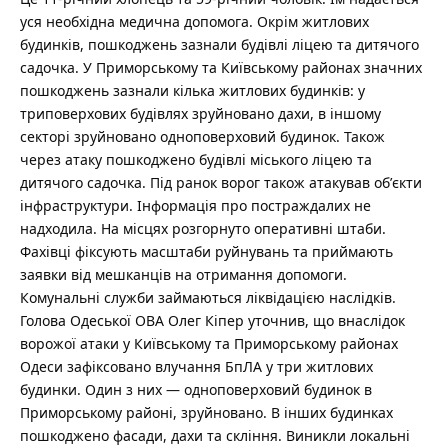
уся необхідна медична допомога. Окрім житлових
будинків, пошкоджень зазнали будівлі ліцею та дитячого
садочка. У Приморському та Київському районах значних
пошкоджень зазнали кілька житлових будинків: у
триповерхових будівлях зруйновано дахи, в іншому
секторі зруйновано одноповерховий будинок. Також
через атаку пошкоджено будівлі міського ліцею та
дитячого садочка. Під ранок ворог також атакував обʼєкти
інфраструктури. Інформація про постраждалих не
надходила. На місцях розгорнуто оперативні штаби.
Фахівці фіксують масштаби руйнувань та приймають
заявки від мешканців на отримання допомоги.
Комунальні служби займаються ліквідацією наслідків.
Голова Одеської ОВА Олег Кіпер уточнив, що внаслідок
ворожої атаки у Київському та Приморському районах
Одеси зафіксовано влучання БпЛА у три житлових
будинки. Один з них — одноповерховий будинок в
Приморському районі, зруйновано. В інших будинках
пошкоджено фасади, дахи та скління. Виникли локальні