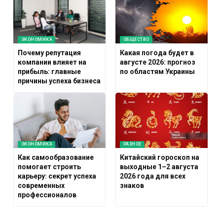
ЭКОНОМИКА
ОБЩЕСТВО
Почему репутация
Какая погода будет в
компании влияет на
августе 2026: прогноз
прибыль: главные
по областям Украины
причины успеха бизнеса
ЭКОНОМИКА
РАЗНОЕ
Как самообразование
Китайский гороскоп на
помогает строить
выходные 1–2 августа
карьеру: секрет успеха
2026 года для всех
современных
знаков
профессионалов