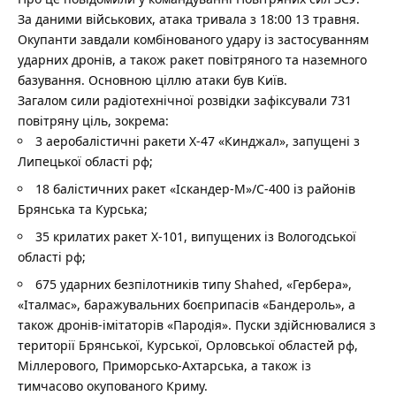
За даними військових, атака тривала з 18:00 13 травня.
Окупанти завдали комбінованого удару із застосуванням
ударних дронів, а також ракет повітряного та наземного
базування. Основною ціллю атаки був Київ.
Загалом сили радіотехнічної розвідки зафіксували 731
повітряну ціль, зокрема:
3 аеробалістичні ракети Х-47 «Кинджал», запущені з
Липецької області рф;
18 балістичних ракет «Іскандер-М»/С-400 із районів
Брянська та Курська;
35 крилатих ракет Х-101, випущених із Вологодської
області рф;
675 ударних безпілотників типу Shahed, «Гербера»,
«Італмас», баражувальних боєприпасів «Бандероль», а
також дронів-імітаторів «Пародія». Пуски здійснювалися з
території Брянської, Курської, Орловської областей рф,
Міллерового, Приморсько-Ахтарська, а також із
тимчасово окупованого Криму.