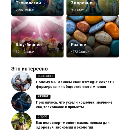
Технологии
Здоровье
2295 Статьи
901 Статьи
Шоу-бизнес
Разное
1011 Статьи
4772 Статьи
Это интересно
ОБЩЕСТВО
Почему мы меняем свои взгляды: секреты
формирования общественного мнения
РАЗНОЕ
Приснилось, что украли кошелек: значение
сна, толкование и приметы
СПОРТ
Как велоспорт меняет жизнь: польза для
здоровья, экономии и экологии