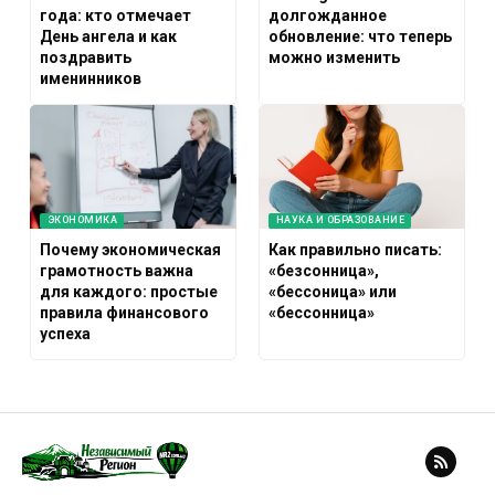
года: кто отмечает
долгожданное
День ангела и как
обновление: что теперь
поздравить
можно изменить
именинников
ЭКОНОМИКА
НАУКА И ОБРАЗОВАНИЕ
Почему экономическая
Как правильно писать:
грамотность важна
«безсонница»,
для каждого: простые
«бессоница» или
правила финансового
«бессонница»
успеха