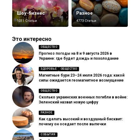
Шоу-бизнес
Разное
1011 Статьи
4773 Статьи
Это интересно
ОБЩЕСТВО
Прогноз погоды на 8 и 9 августа 2026 в
Украине: где будет дождь и похолодание
ЗДОРОВЬЕ
ОБЩЕСТВО
Магнитные бури 23–24 июля 2026 года: какой
силы ожидается геомагнитное возмущение
ОБЩЕСТВО
Сколько украинских военных погибли в войне:
Зеленский назвал новую цифру
РАЗНОЕ
Как сделать высокий и воздушный бисквит:
почему он оседает после выпечки
СОБЫТИЯ