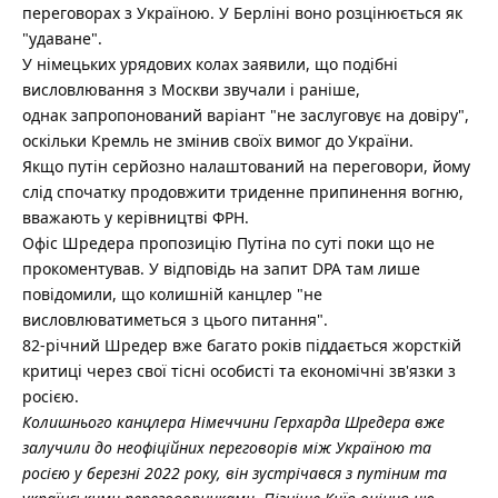
переговорах з Україною.
У Берліні воно розцінюється як
"удаване".
У німецьких урядових колах заявили, що подібні
висловлювання з Москви звучали і раніше,
однак запропонований варіант "не заслуговує на довіру",
оскільки Кремль не змінив своїх вимог до України.
Якщо путін серйозно налаштований на переговори, йому
слід спочатку продовжити триденне припинення вогню,
вважають у керівництві ФРН.
Офіс Шредера пропозицію Путіна по суті поки що не
прокоментував. У відповідь на запит DPA там лише
повідомили, що колишній канцлер "не
висловлюватиметься з цього питання".
82-річний Шредер вже багато років піддається жорсткій
критиці через свої тісні особисті та економічні зв'язки з
росією.
Колишнього канцлера Німеччини Герхарда Шредера вже
залучили до неофіційних переговорів між Україною та
росією у березні 2022 року, він зустрічався з путіним та