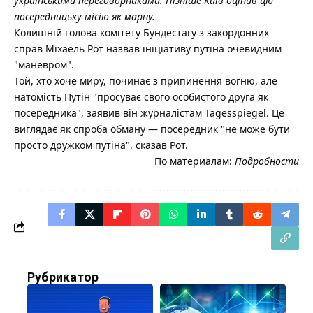
українськими переговорниками. Пізніше Київ оцінив цю
посередницьку місію як марну.
Колишній голова комітету Бундестагу з закордонних
справ Міхаель Рот назвав ініціативу путіна очевидним
"маневром".
Той, хто хоче миру, починає з припинення вогню, але
натомість Путін "просуває свого особистого друга як
посередника", заявив він журналістам Tagesspiegel. Це
виглядає як спроба обману — посередник "не може бути
просто дружком путіна", сказав Рот.
По материалам:
Подробности
Рубрикатор