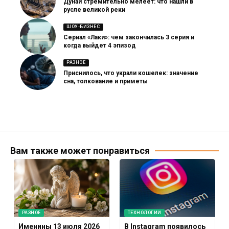
Дунай стремительно мелеет: что нашли в
русле великой реки
ШОУ-БИЗНЕС
Сериал «Лаки»: чем закончилась 3 серия и
когда выйдет 4 эпизод
РАЗНОЕ
Приснилось, что украли кошелек: значение
сна, толкование и приметы
Вам также может понравиться
РАЗНОЕ
ТЕХНОЛОГИИ
Именины 13 июля 2026
В Instagram появилось