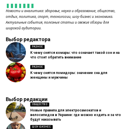
Новости и аналитика: здоровье, наука и образование, общество,
отдых, политика, спорт, технологии, шоу-бизнес и экономика.
Актуальные события, полезные статьи и свежие обзоры для
широкой аудитории.
Выбор редактора
РАЗНОЕ
К чему снятся комары: что означает такой сон и на
что стоит обратить внимание
РАЗНОЕ
К чему снятся помидоры: значение сна для
женщины и мужчины
Выбор редакции
ОБЩЕСТВО
Новые правила для электросамокатов и
велосипедов в Украине: где можно ездить и за что
будут наказывать
ШОУ-БИЗНЕС