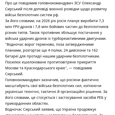
Про це повідомив головнокомандувач ЗСУ Олександр
Сирський після доповіді воєнної розвідки щодо розвитку
військ безпілотних систем рф.
За його словами, на 2026 рік росія планує виробити 7,3
млн FPV-дронів і 7,8 млн бойових частин до безпілотників
різних типів. Також противник збільшує постачання у
війська ударних дронів із турбореактивними двигунами.
"Водночас ворог терміново, поза затвердженими
планами, розгортає ще 4 полки, 24 дивізіони та 162
батареї для протидії нашим ударним безпілотникам.
Посилює ешелоноване протиповітряне прикриття
Москви та Краснодарського краю", — повідомив
Сирський.
Головнокомандувач зазначив, що росіяни фактично
масштабують свої війська безпілотних сил, копіюючи
українські технічні, тактичні й організаційні рішення. За
його словами, це стосується і застосування засобів РЕБ у
прикордонних областях.
Водночас Сирський заявив, що Україна продовжує