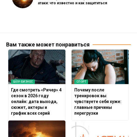
атаки: что известно и как защититься
Вам также может понравиться
ШОУ-БИЗНЕС
СПОРТ
Где смотреть «Ричер» 4
Почему после
сезон в 2026 году
тренировок вы
онлайн: дата выхода,
чувствуете себя хуже:
сюжет, актеры и
главные причины
график всех серий
перегрузки