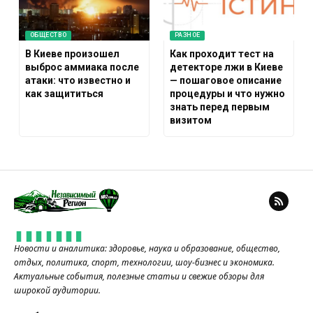
ОБЩЕСТВО
РАЗНОЕ
В Киеве произошел
Как проходит тест на
выброс аммиака после
детекторе лжи в Киеве
атаки: что известно и
— пошаговое описание
как защититься
процедуры и что нужно
знать перед первым
визитом
Новости и аналитика: здоровье, наука и образование, общество,
отдых, политика, спорт, технологии, шоу-бизнес и экономика.
Актуальные события, полезные статьи и свежие обзоры для
широкой аудитории.