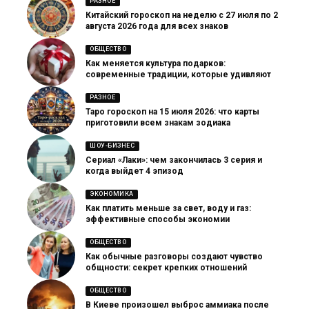
РАЗНОЕ
Китайский гороскоп на неделю с 27 июля по 2
августа 2026 года для всех знаков
ОБЩЕСТВО
Как меняется культура подарков:
современные традиции, которые удивляют
РАЗНОЕ
Таро гороскоп на 15 июля 2026: что карты
приготовили всем знакам зодиака
ШОУ-БИЗНЕС
Сериал «Лаки»: чем закончилась 3 серия и
когда выйдет 4 эпизод
ЭКОНОМИКА
Как платить меньше за свет, воду и газ:
эффективные способы экономии
ОБЩЕСТВО
Как обычные разговоры создают чувство
общности: секрет крепких отношений
ОБЩЕСТВО
В Киеве произошел выброс аммиака после