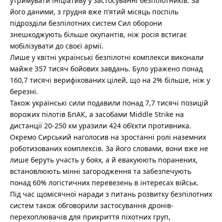
утримувати ініціативу у застосуванні безпілотників. За
його даними, з грудня вже п’ятий місяць поспіль
підрозділи безпілотних систем Сил оборони
знешкоджують більше окупантів, ніж росія встигає
мобілізувати до своєї армії.
Лише у квітні українські безпілотні комплекси виконали
майже 357 тисяч бойових завдань. Було уражено понад
160,7 тисячі верифікованих цілей, що на 2% більше, ніж у
березні.
Також українські сили подавили понад 7,7 тисячі позицій
ворожих пілотів БпАК, а засобами Middle Strike на
дистанції 20-250 км уразили 424 об’єкти противника.
Окремо Сирський наголосив на зростанні ролі наземних
роботизованих комплексів. За його словами, вони вже не
лише беруть участь у боях, а й евакуюють поранених,
встановлюють мінні загородження та забезпечують
понад 60% логістичних перевезень в інтересах військ.
Під час щомісячної наради з питань розвитку безпілотних
систем також обговорили застосування дронів-
перехоплювачів для прикриття піхотних груп,