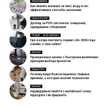
ЭКОНОМИКА
Как платить меньше за свет, воду и газ:
эффективные способы экономии
ТЕХНОЛОГИИ
Догляд за POD-системою: очищення,
заряджання і зберігання
ОТДЫХ
ШОУ-БИЗНЕС
Где и когда смотреть сериал «24» 2026 года
онлайн: о чем сюжет
РАЗНОЕ
Проверенные казино с быстрыми выплатами:
критерии выбора проектов
ОБЩЕСТВО
Почему люди боятся перемен: главные
причины, о которых молчит психология
РАЗНОЕ
Індивідуальні заняття з англійської: кому
підходять і як працюють