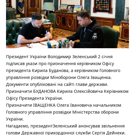
Президент України Володимир Зеленський 2 січня
підписав укази про призначення керівником Офісу
президента Кирила Буданова, а керівником Головного
управління розвідки Міноборони Олега Іващенка.
Документи опубліковані на сайті глави держави.
Призначити БУДАНОВА Кирила Олексійовича Керівником
Офісу Президента України.
Призначити ІВАЩЕНКА Олега Івановича начальником
Головного управління розвідки Міністерства оборони
України.
Нагадаємо, президентЗеленський анонсував звільнення
голови Державної прикордонної служби Сергія Дейнеки.