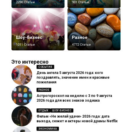
2296 Статьи
901 Статьи
Шоу-бизнес
Разное
1011 Статьи
4772 Статьи
Это интересно
СОБЫТИЯ
День ангела 5 августа 2026 года: кого
поздравлять, значение имен и красивые
пожелания
РАЗНОЕ
Астрогороскоп на неделю с 3 по 9 августа
2026 года для всех знаков зодиака
ОТДЫХ
ШОУ-БИЗНЕС
Фильм «Не желай удачи» 2026 года: дата
выхода, сюжет и актеры новой драмы Netflix
ЭКОНОМИКА