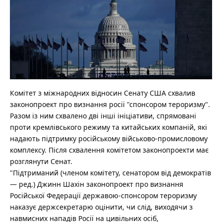
Комітет з міжнародних відносин Сенату США схвалив
законопроект про визнання росії "спонсором тероризму".
Разом із ним схвалено дві інші ініціативи, спрямовані
проти кремлівського режиму та китайських компаній, які
надають підтримку російському військово-промисловому
комплексу. Після схвалення комітетом законопроекти має
розглянути Сенат.
"Підтриманий (членом комітету, сенатором від демократів
— ред.) Джинн Шахін законопроект про визнання
Російської Федерації державою-спонсором тероризму
наказує держсекретарю оцінити, чи слід, виходячи з
навмисних нападів Росії на цивільних осіб,