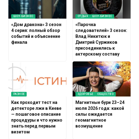
ШОУ-БИЗНЕС
ОТДЫХ
ШОУ-БИЗНЕС
«Дом дракона» 3 сезон
«Парочка
4 серия: полный обзор
следователей» 3 сезон:
событий и объяснение
Влад Никитюк и
финала
Дмитрий Суржиков
присоединились к
актерскому составу
РАЗНОЕ
ЗДОРОВЬЕ
ОБЩЕСТВО
Как проходит тест на
Магнитные бури 23–24
детекторе лжи в Киеве
июля 2026 года: какой
— пошаговое описание
силы ожидается
процедуры и что нужно
геомагнитное
знать перед первым
возмущение
визитом