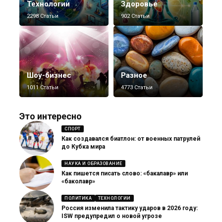
Технологии
Здоровье
2298 Статьи
902 Статьи
Шоу-бизнес
Разное
1011 Статьи
4773 Статьи
Это интересно
СПОРТ
Как создавался биатлон: от военных патрулей
до Кубка мира
НАУКА И ОБРАЗОВАНИЕ
Как пишется писать слово: «бакалавр» или
«баколавр»
ПОЛИТИКА
ТЕХНОЛОГИИ
Россия изменила тактику ударов в 2026 году:
ISW предупредил о новой угрозе