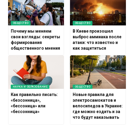
ОБЩЕСТВО
ОБЩЕСТВО
Почему мы меняем
В Киеве произошел
свои взгляды: секреты
выброс аммиака после
формирования
атаки: что известно и
общественного мнения
как защититься
НАУКА И ОБРАЗОВАНИЕ
ОБЩЕСТВО
Как правильно писать:
Новые правила для
«безсонница»,
электросамокатов и
«бессоница» или
велосипедов в Украине:
«бессонница»
где можно ездить и за
что будут наказывать