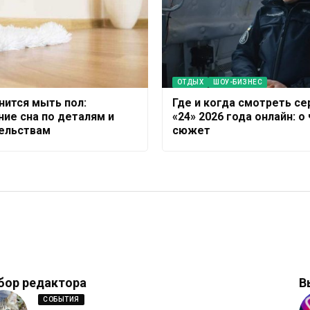
ОТДЫХ
ШОУ-БИЗНЕС
нится мыть пол:
Где и когда смотреть се
ние сна по деталям и
«24» 2026 года онлайн: о
ельствам
сюжет
бор редактора
В
СОБЫТИЯ