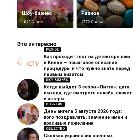
Шоу-бизнес
Разное
1010 Статьи
4772 Статьи
Это интересно
РАЗНОЕ
Как проходит тест на детекторе лжи
в Киеве — пошаговое описание
процедуры и что нужно знать перед
первым визитом
ШОУ-БИЗНЕС
Когда выйдет 3 сезон «Питта»: дата
выхода, где смотреть онлайн, сюжет
и актеры
СОБЫТИЯ
День ангела 5 августа 2026 года:
кого поздравлять, значение имен и
красивые пожелания
ОБЩЕСТВО
Сколько украинских военных