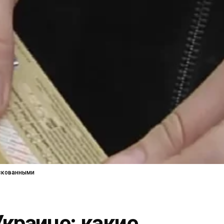
искованными
краине: какие