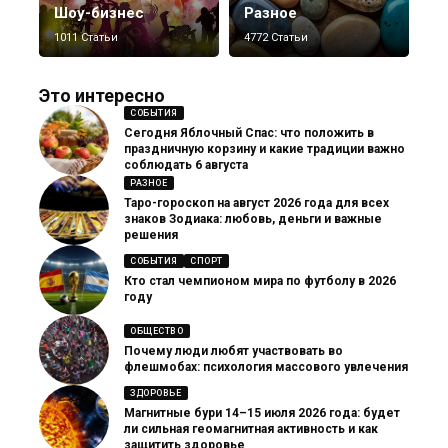
Шоу-бизнес
Разное
1011 Статьи
4772 Статьи
Это интересно
СОБЫТИЯ
Сегодня Яблочный Спас: что положить в
праздничную корзину и какие традиции важно
соблюдать 6 августа
РАЗНОЕ
Таро-гороскоп на август 2026 года для всех
знаков Зодиака: любовь, деньги и важные
решения
СОБЫТИЯ
СПОРТ
Кто стал чемпионом мира по футболу в 2026
году
ОБЩЕСТВО
Почему люди любят участвовать во
флешмобах: психология массового увлечения
ЗДОРОВЬЕ
Магнитные бури 14–15 июля 2026 года: будет
ли сильная геомагнитная активность и как
защитить здоровье