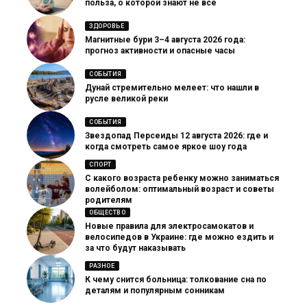
польза, о которой знают не все
ЗДОРОВЬЕ
Магнитные бури 3–4 августа 2026 года:
прогноз активности и опасные часы
СОБЫТИЯ
Дунай стремительно мелеет: что нашли в
русле великой реки
СОБЫТИЯ
Звездопад Персеиды 12 августа 2026: где и
когда смотреть самое яркое шоу года
СПОРТ
С какого возраста ребенку можно заниматься
волейболом: оптимальный возраст и советы
родителям
ОБЩЕСТВО
Новые правила для электросамокатов и
велосипедов в Украине: где можно ездить и
за что будут наказывать
РАЗНОЕ
К чему снится больница: толкование сна по
деталям и популярным сонникам