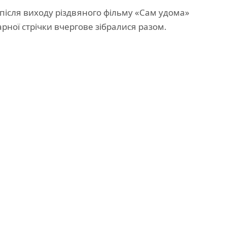
 після виходу різдвяного фільму «Сам удома»
рної стрічки вчергове зібралися разом.