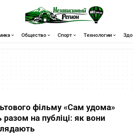
мика
Общество
Спорт
Технологии
Здо
льтового фільму «Сам удома»
 разом на публіці: як вони
глядають